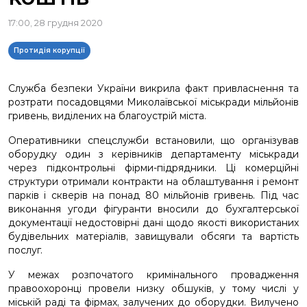
17:00, 28 грудня 2020
Протидія корупції
Служба безпеки України викрила факт привласнення та
розтрати посадовцями Миколаївської міськради мільйонів
гривень, виділених на благоустрій міста.
Оперативники спецслужби встановили, що організував
оборудку один з керівників департаменту міськради
через підконтрольні фірми-підрядники. Ці комерційні
структури отримали контракти на облаштування і ремонт
парків і скверів на понад 80 мільйонів гривень. Під час
виконання угоди фігуранти вносили до бухгалтерської
документації недостовірні дані щодо якості використаних
будівельних матеріалів, завищували обсяги та вартість
послуг.
У межах розпочатого кримінального провадження
правоохоронці провели низку обшуків, у тому числі у
міській раді та фірмах, залучених до оборудки. Вилучено