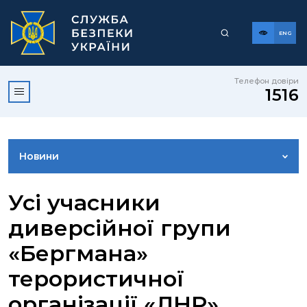
ENG
Телефон довіри
1516
Новини
ФОТОГАЛЕРЕЯ
Усі учасники
диверсійної групи
ВІДЕОГАЛЕРЕЯ
«Бергмана»
терористичної
КОНТАКТИ ПРЕСЦЕНТРУ
організації «ЛНР»,