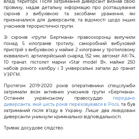
владі території. Після затримання диверсант визнав свою
провину, надав детальну інформацію про розташування
схронів з вибухівкою та засобами ураження, які
призначалися для диверсантів, та відомості щодо інших
учасників терористичної групи.
Зі схронів «групи Бергмана» правоохоронці вилучили
понад 5 кілограмів тротилу, саморобний вибуховий
пристрій з вибухівкою у майже 2 кілограми у тротиловому
еквіваленті, артилерійський снаряд 152 мм, автомат АК-74,
10 гранат, пістолет марки «Star model B», майже 250
набоїв різного калібру і 3 універсальні запали до гранат
УЗРГМ.
Протягом 2019-2020 років оперативники спецслужби
затримали вісім активних учасників групи «Бергмана».
Останнім українському правосуддю
передано
диверсанта, якій шість років переховувався в Росії
, та був
затриманий після в’їзду в Україну. Лише два ліквідовані
диверсанти уникнули кримінальної відповідальності.
Триває досудове слідство.