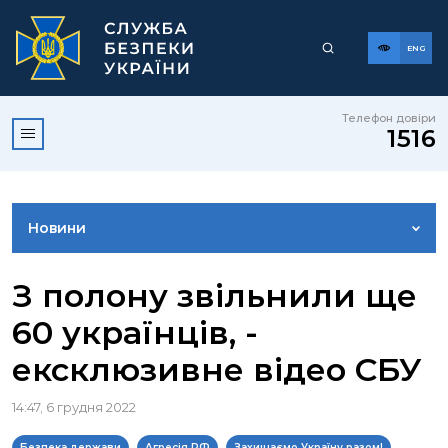
ENG
Телефон довіри
1516
Новини
ФОТОГАЛЕРЕЯ
З полону звільнили ще
60 українців, -
ВІДЕОГАЛЕРЕЯ
ексклюзивне відео СБУ
КОНТАКТИ ПРЕСЦЕНТРУ
14:47, 6 грудня 2022
Безпека держави
Агресія РФ
Захищаємо Україну разом!