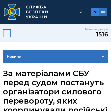
ENG
Телефон довіри
1516
Новини
ФОТОГАЛЕРЕЯ
За матеріалами СБУ
перед судом постануть
ВІДЕОГАЛЕРЕЯ
організатори силового
перевороту, яких
КОНТАКТИ ПРЕСЦЕНТРУ
координували російські