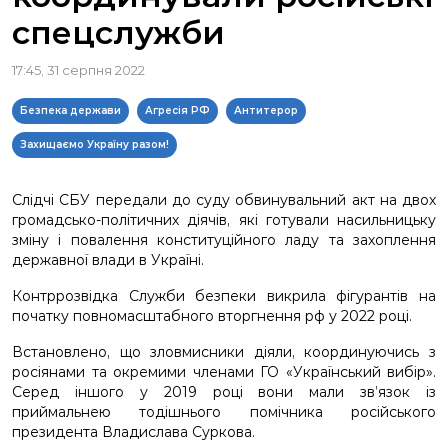
спецслужби
17:45, 31 серпня 2022
Безпека держави
Агресія РФ
Антитерор
Захищаємо Україну разом!
Слідчі СБУ передали до суду обвинувальний акт на двох
громадсько-політичних діячів, які готували насильницьку
зміну і повалення конституційного ладу та захоплення
державної влади в Україні.
Контррозвідка Служби безпеки викрила фігурантів на
початку повномасштабного вторгнення рф у 2022 році.
Встановлено, що зловмисники діяли, координуючись з
росіянами та окремими членами ГО «Український вибір».
Серед іншого у 2019 році вони мали зв’язок із
приймальнею тодішнього помічника російського
президента Владислава Суркова.