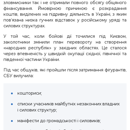
зловмисники так і не отримали повного обсягу обіцяного
фінансування. Ймовірною причиною є розкрадання
коштів, виділених на підривну діяльність в Україні, з яким
пов’язана низка гучних відставок у російському уряді та
силових структурах.
У той час, коли бойові дії точилися під Києвом,
заколотники змінили план перевороту на створення
«народних республік» у західних областях. Це сталося
через впевненість у швидкій окупації східної, північної та
південної частини України.
Під час обшуків, які пройшли після затримання фігурантів,
СБУ вилучила:
кошториси;
списки учасників майбутніх незаконних владних
і силових структур;
маніфести до громадськості і силовиків;