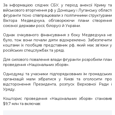
За інформацією слідчих СБУ, у період анексії Криму та
військового вторгнення рф у Донецьку і Луганську області
фігуранти тісно співпрацювали з політичними структурами
Віктора Медведчука, обговорюючи плани створення
союзної держави росії, білорусі й України.
Однак очікуваного фінансування з боку Медведчука не
було, тож вони почали діяти відокремлено. Забезпечити
коштами їх пообіцяв представник рф, який має зв’язки у
російських спецслужбах та уряді.
Для силового повалення влади фігуранти розробили план
проведення «Національних зборів».
Однодумці та учасники підпорядкованих їм громадських
організацій мали зібратися у Києві та оголосити про
відсторонення Президента, розпуск Верховної Ради і
Уряду.
Кошторис проведення «Національних зборів» становив
$9,7 млн та включав: