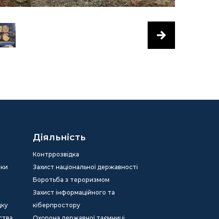
Діяльність
Контррозвідка
еки
Захист національної державності
Боротьба з тероризмом
Захист інформаційного та
дку
кіберпростору
ства
Охорона державної таємниці