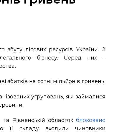
 збуту лісових ресурсів України. З
легального бізнесу. Серед них –
рства.
 збитків на сотні мільйонів гривень.
анізованих угруповань, які займалися
еревини.
й та Рівненській областях
блоковано
 До її складу входили чиновники