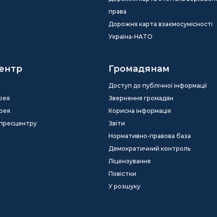
права
Дорожня карта взаємосумісності
Україна-НАТО
ентр
Громадянам
Доступ до публічної інформації
рея
Звернення громадян
рея
Корисна інформація
 пресцентру
Звіти
Нормативно-правова база
Демократичний контроль
Ліцензування
Повістки
У розшуку