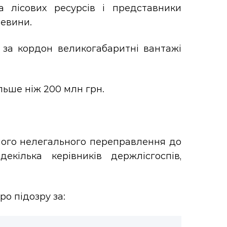
а лісових ресурсів і представники
ревини.
за кордон великогабаритні вантажі
льше ніж 200 млн грн.
 його нелегального переправлення до
екілька керівників держлісгоспів,
о підозру за: