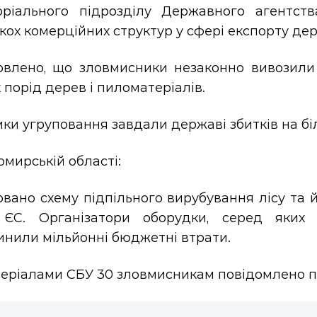
оріального підрозділу Державного агентств
кох комерційних структур у сфері експорту де
овлено, що зловмисники незаконно вивозили 
 порід дерев і пиломатеріалів.
ки угруповання завдали державі збитків на бі
мирській області:
овано схему підпільного вирубування лісу та
 ЄС. Організатори оборудки, серед яких д
инили мільйонні бюджетні втрати.
еріалами СБУ 30 зловмисникам повідомлено пр