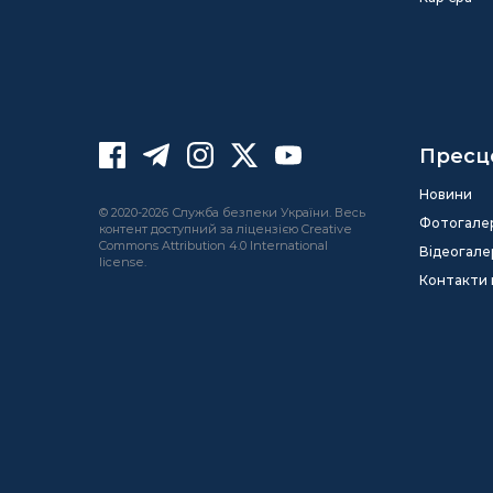
Пресц
Новини
© 2020-2026 Служба безпеки України. Весь
Фотогале
контент доступний за ліцензією Creative
Commons Attribution 4.0 International
Відеогале
license.
Контакти