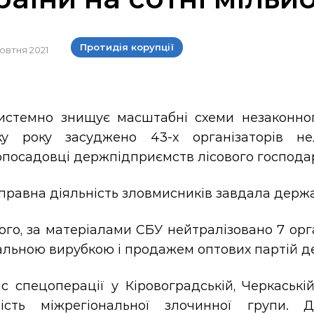
Протидія корупції
жовтня 2021
истемно знищує масштабні схеми незаконного
ку року засуджено 43-х організаторів не
опосадовці держпідприємств лісового господа
равна діяльність зловмисників завдала державі
ого, за матеріалами СБУ нейтралізовано 7 орг
альною вирубкою і продажем оптових партій д
ас спецоперації у Кіровоградській, Черкаські
ність міжрегіональної злочинної групи.