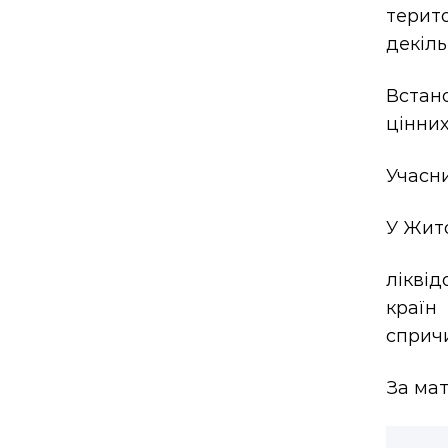
терит
декіль
Встан
цінних
Учасни
У Жито
ліквід
країн
сприч
За мат