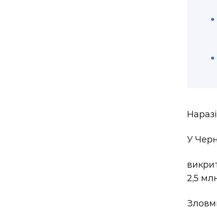
Наразі
У Черн
викри
2,5 мл
Зловм