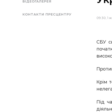
ВІДЕОГАЛЕРЕЯ
КОНТАКТИ ПРЕСЦЕНТРУ
09:30, 1 
СБУ с
почат
висок
Протип
Крім т
нелег
Під ч
діяль