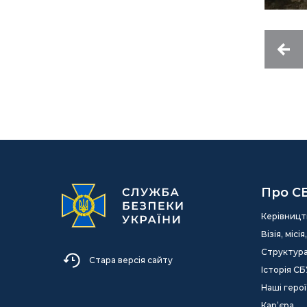
Про С
Керівницт
Візія, міс
Структур
Стара версія сайту
Історія СБ
Наші герої
Кар’єра