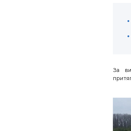
За ви
притяг