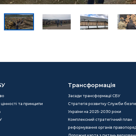
БУ
Трансформація
во
Засади трансформації СБУ
ія, цінності та принципи
Стратегія розвитку Служби безп
а
України на 2025-2030 роки
У
Комплексний стратегічний план
реформування органів правопоря
Дорожня карта з питань верховен