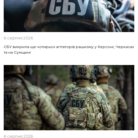
6 серпня 2026
СБУ викрила ще чотирьох агітаторів рашизму у Херсоні, Черкасах
та на Сумщині
6 серпня 2026