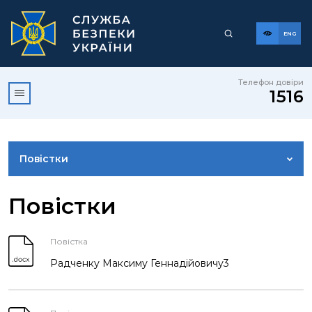
ENG
Телефон довіри
1516
Повістки
ДОСТУП ДО ПУБЛІЧНОЇ ІНФОРМАЦІЇ
Повістки
ЗВЕРНЕННЯ ГРОМАДЯН
Повістка
Радченку Максиму Геннадійовичу3
КОРИСНА ІНФОРМАЦІЯ