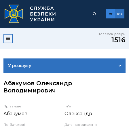
ENG
Телефон довіри
1516
У розшуку
ДОСТУП ДО ПУБЛІЧНОЇ ІНФОРМАЦІЇ
Абакумов Олександр
Володимирович
ЗВЕРНЕННЯ ГРОМАДЯН
Прізвище
Ім'я
Абакумов
Олександр
КОРИСНА ІНФОРМАЦІЯ
По батькові
Дата народження