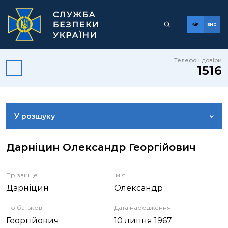
ENG
Телефон довіри
1516
У розшуку
ДОСТУП ДО ПУБЛІЧНОЇ ІНФОРМАЦІЇ
Дарніцин Олександр Георгійович
ЗВЕРНЕННЯ ГРОМАДЯН
Прізвище
Ім'я
Дарніцин
Олександр
КОРИСНА ІНФОРМАЦІЯ
По батькові
Дата народження
Георгійович
10 липня 1967