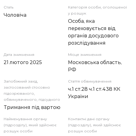
ЗВІТИ
Стать
Категорія особи, оголошеної
у розшук
Чоловіча
Особа, яка
НОРМАТИВНО-ПРАВОВА БАЗА
переховується від
органів досудового
ДЕМОКРАТИЧНИЙ КОНТРОЛЬ
розслідування
Дата зникнення
Місце зникнення
ЛІЦЕНЗУВАННЯ
21 лютого 2025
Московська область,
РФ
ПОВІСТКИ
Запобіжний захід,
Стаття обвинувачення
застосований стосовно
ч.1 ст.28 ч.1 ст.438 КК
підозрюваного,
України
обвинуваченого, підсудного
Тримання під вартою
Найменування органу
Контактні дані органу
(підрозділу), який здійснює
(підрозділу), який здійснює
розшук особи
розшук особи