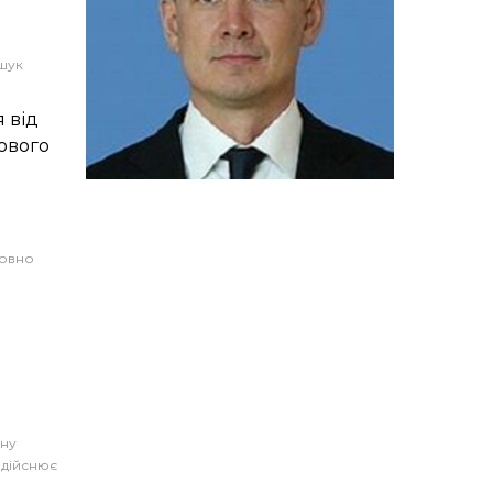
шук
 від
ового
я
совно
ану
 здійснює