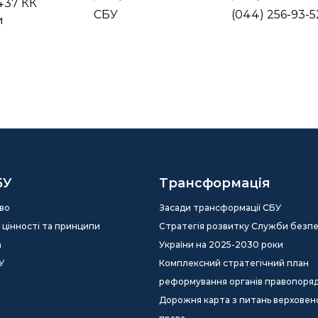
 437 КК
СБУ
(044) 256-93-5
и
БУ
Трансформація
во
Засади трансформації СБУ
ія, цінності та принципи
Стратегія розвитку Служби безп
а
України на 2025-2030 роки
У
Комплексний стратегічний план
реформування органів правопоря
Дорожня карта з питань верховен