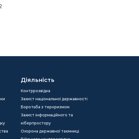
2
Діяльність
Контррозвідка
еки
Захист національної державності
Боротьба з тероризмом
Захист інформаційного та
дку
кіберпростору
ства
Охорона державної таємниці