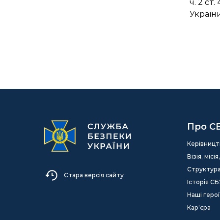
ч. 2 ст.
Україн
Про С
Керівницт
Візія, міс
Структур
Стара версія сайту
Історія СБ
Наші герої
Кар’єра