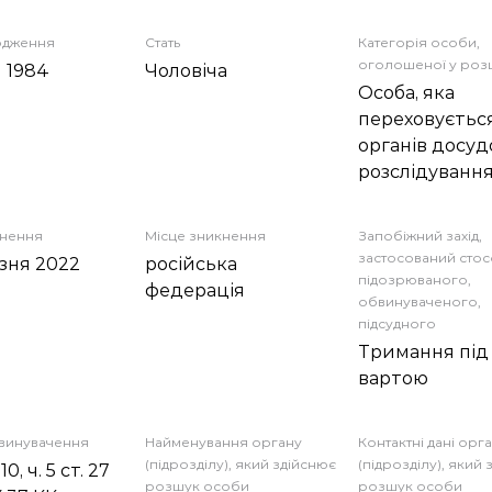
одження
Стать
Категорія особи,
оголошеної у роз
я 1984
Чоловіча
Особа, яка
переховується
органів досуд
розслідуванн
кнення
Місце зникнення
Запобіжний захід,
застосований сто
езня 2022
російська
підозрюваного,
федерація
обвинуваченого,
підсудного
Тримання під
вартою
бвинувачення
Найменування органу
Контактні дані орг
(підрозділу), який здійснює
(підрозділу), який
110, ч. 5 ст. 27
розшук особи
розшук особи