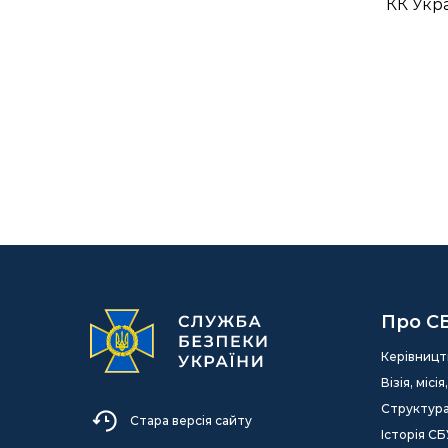
КК Укр
Про С
Керівницт
Візія, міс
Структур
Стара версія сайту
Історія СБ