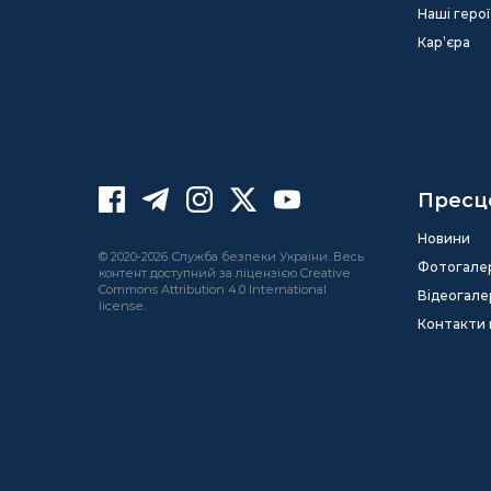
Наші герої
Кар’єра
Пресц
Новини
© 2020-2026 Служба безпеки України. Весь
Фотогале
контент доступний за ліцензією Creative
Commons Attribution 4.0 International
Відеогале
license.
Контакти