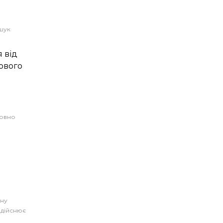
шук
 від
ового
я
совно
ану
 здійснює