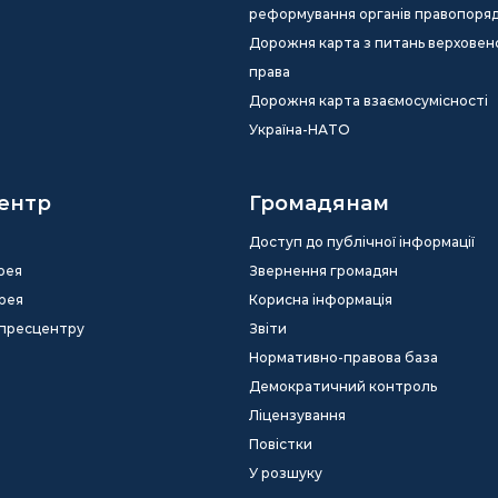
реформування органів правопоря
Дорожня карта з питань верховен
права
Дорожня карта взаємосумісності
Україна-НАТО
ентр
Громадянам
Доступ до публічної інформації
рея
Звернення громадян
рея
Корисна інформація
 пресцентру
Звіти
Нормативно-правова база
Демократичний контроль
Ліцензування
Повістки
У розшуку