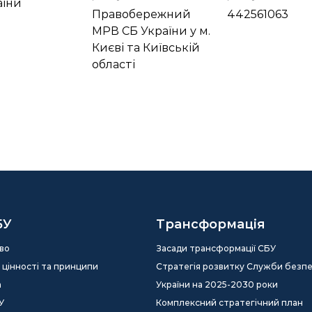
аїни
Правобережний
442561063
МРВ СБ України у м.
Києві та Київській
області
БУ
Трансформація
во
Засади трансформації СБУ
ія, цінності та принципи
Стратегія розвитку Служби безп
а
України на 2025-2030 роки
У
Комплексний стратегічний план