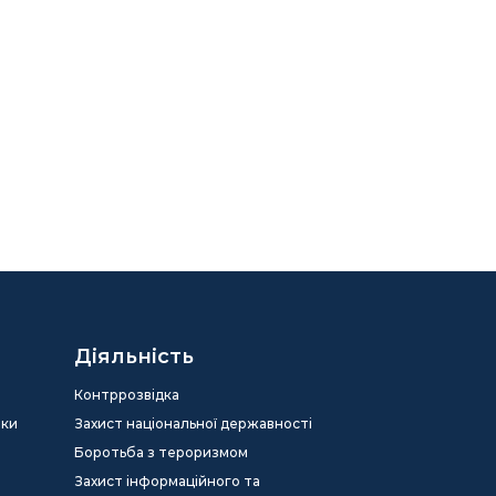
Діяльність
Контррозвідка
еки
Захист національної державності
Боротьба з тероризмом
Захист інформаційного та