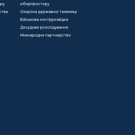
дку
кіберпростору
ства
Охорона державної таємниці
Військова контррозвідка
Досудове розслідування
Міжнародне партнерство