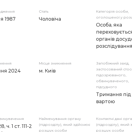
одження
Стать
Категорія особи,
оголошеної у роз
ня 1987
Чоловіча
Особа, яка
переховується
органів досуд
розслідуванн
кнення
Місце зникнення
Запобіжний захід,
застосований сто
пня 2024
м. Київ
підозрюваного,
обвинуваченого,
підсудного
Тримання під
вартою
бвинувачення
Найменування органу
Контактні дані орг
(підрозділу), який здійснює
(підрозділу), який
28, ч. 1 ст. 111-2
розшук особи
розшук особи