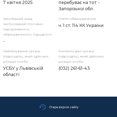
7 квітня 2025
перебуває на тот -
Запорізької обл.
Запобіжний захід,
Стаття обвинувачення
застосований стосовно
ч. 1 ст. 114 КК України
підозрюваного,
обвинуваченого, підсудного
-
Найменування органу
Контактні дані органу
(підрозділу), який здійснює
(підрозділу), який здійснює
розшук особи
розшук особи
УСБУ у Львівській
(032) 261-61-43
області
Стара версія сайту