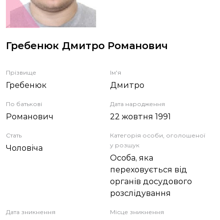
ЗВІТИ
НОРМАТИВНО-ПРАВОВА БАЗА
Гребенюк Дмитро Романович
ДЕМОКРАТИЧНИЙ КОНТРОЛЬ
Прізвище
Ім'я
Гребенюк
Дмитро
ЛІЦЕНЗУВАННЯ
По батькові
Дата народження
Романович
22 жовтня 1991
ПОВІСТКИ
Стать
Категорія особи, оголошеної
у розшук
Чоловіча
Особа, яка
переховується від
органів досудового
розслідування
Дата зникнення
Місце зникнення