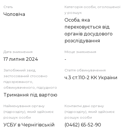
ЗВІТИ
Стать
Категорія особи, оголошеної
у розшук
Чоловіча
Особа, яка
НОРМАТИВНО-ПРАВОВА БАЗА
переховується від
органів досудового
ДЕМОКРАТИЧНИЙ КОНТРОЛЬ
розслідування
Дата зникнення
Місце зникнення
ЛІЦЕНЗУВАННЯ
17 липня 2024
-
Запобіжний захід,
Стаття обвинувачення
ПОВІСТКИ
застосований стосовно
ч.3 ст.110-2 КК України
підозрюваного,
обвинуваченого, підсудного
Тримання під вартою
Найменування органу
Контактні дані органу
(підрозділу), який здійснює
(підрозділу), який здійснює
розшук особи
розшук особи
УСБУ в Чернігівській
(0462) 65-52-90