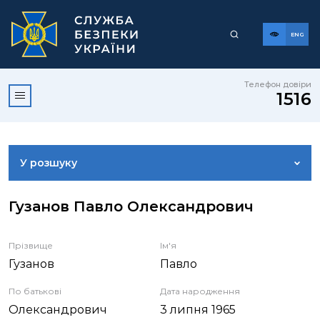
ENG
Телефон довіри
1516
У розшуку
ДОСТУП ДО ПУБЛІЧНОЇ ІНФОРМАЦІЇ
Гузанов Павло Олександрович
ЗВЕРНЕННЯ ГРОМАДЯН
Прізвище
Ім'я
Гузанов
Павло
КОРИСНА ІНФОРМАЦІЯ
По батькові
Дата народження
Олександрович
3 липня 1965