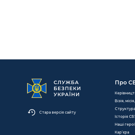
Про С
Керівницт
Візія, міс
Структур
Стара версія сайту
Історія СБ
Наші герої
Кар’єра