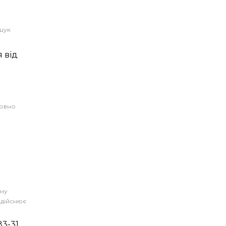
шук
 від
совно
ану
 здійснює
83-31