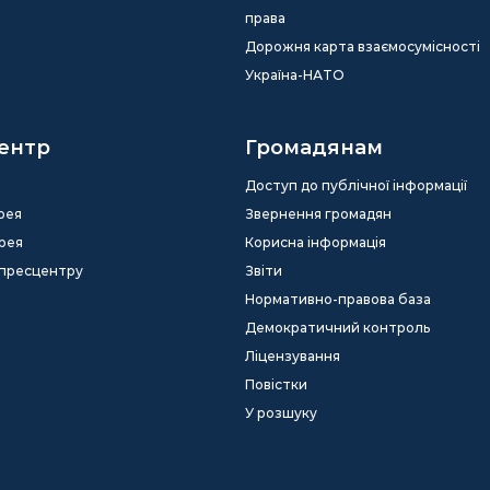
права
Дорожня карта взаємосумісності
Україна-НАТО
ентр
Громадянам
Доступ до публічної інформації
рея
Звернення громадян
рея
Корисна інформація
 пресцентру
Звіти
Нормативно-правова база
Демократичний контроль
Ліцензування
Повістки
У розшуку