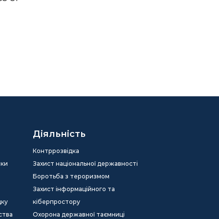
Діяльність
Контррозвідка
еки
Захист національної державності
Боротьба з тероризмом
Захист інформаційного та
дку
кіберпростору
ства
Охорона державної таємниці