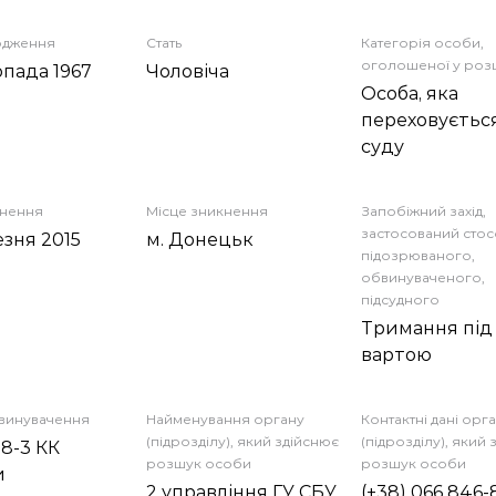
одження
Стать
Категорія особи,
оголошеної у роз
опада 1967
Чоловіча
Особа, яка
переховується
суду
кнення
Місце зникнення
Запобіжний захід,
застосований сто
езня 2015
м. Донецьк
підозрюваного,
обвинуваченого,
підсудного
Тримання під
вартою
бвинувачення
Найменування органу
Контактні дані орг
(підрозділу), який здійснює
(підрозділу), який
58-3 КК
розшук особи
розшук особи
и
2 управління ГУ СБУ
(+38) 066 846-