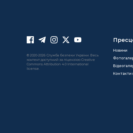
Пресц
Новини
© 2020-2026 Служба безпеки України. Весь
Фотогале
контент доступний за ліцензією Creative
Commons Attribution 4.0 International
Відеогале
license.
Контакти