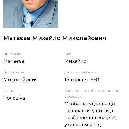
ЗВІТИ
НОРМАТИВНО-ПРАВОВА БАЗА
Матвєєв Михайло Миколайович
ДЕМОКРАТИЧНИЙ КОНТРОЛЬ
Прізвище
Ім'я
ЛІЦЕНЗУВАННЯ
Матвєєв
Михайло
По батькові
ПОВІСТКИ
Дата народження
Миколайович
13 травня 1968
Стать
Категорія особи, оголошеної
у розшук
Чоловіча
Особа, засуджена до
покарання у вигляді
позбавлення волі, яка
ухиляється від