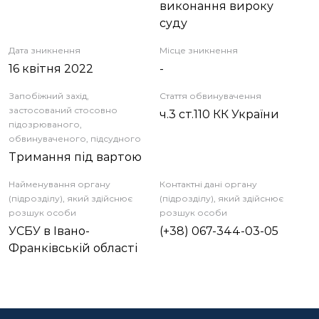
виконання вироку
суду
Дата зникнення
Місце зникнення
16 квітня 2022
-
Запобіжний захід,
Стаття обвинувачення
застосований стосовно
ч.3 ст.110 КК України
підозрюваного,
обвинуваченого, підсудного
Тримання під вартою
Найменування органу
Контактні дані органу
(підрозділу), який здійснює
(підрозділу), який здійснює
розшук особи
розшук особи
УСБУ в Івано-
(+38) 067-344-03-05
Франківській області