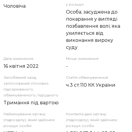
у розшук
Чоловіча
Особа, засуджена до
покарання у вигляді
позбавлення волі, яка
ухиляється від
виконання вироку
суду
Дата зникнення
Місце зникнення
16 квітня 2022
-
Запобіжний захід,
Стаття обвинувачення
застосований стосовно
ч.3 ст.110 КК України
підозрюваного,
обвинуваченого, підсудного
Тримання під вартою
Найменування органу
Контактні дані органу
(підрозділу), який здійснює
(підрозділу), який здійснює
розшук особи
розшук особи