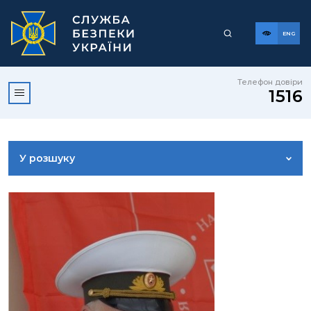
ENG
Телефон довіри
1516
У розшуку
ДОСТУП ДО ПУБЛІЧНОЇ ІНФОРМАЦІЇ
ЗВЕРНЕННЯ ГРОМАДЯН
КОРИСНА ІНФОРМАЦІЯ