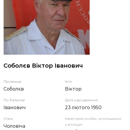
ЗВІТИ
НОРМАТИВНО-ПРАВОВА БАЗА
ДЕМОКРАТИЧНИЙ КОНТРОЛЬ
ЛІЦЕНЗУВАННЯ
Соболєв Віктор Іванович
ПОВІСТКИ
Прізвище
Ім'я
Соболєв
Віктор
По батькові
Дата народження
Іванович
23 лютого 1950
Стать
Категорія особи, оголошеної
у розшук
Чоловіча