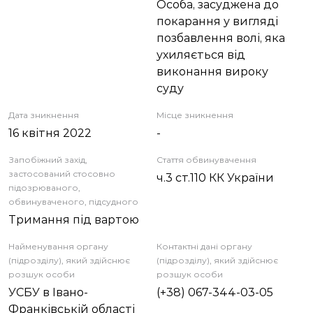
Особа, засуджена до
покарання у вигляді
позбавлення волі, яка
ухиляється від
виконання вироку
суду
Дата зникнення
Місце зникнення
16 квітня 2022
-
Запобіжний захід,
Стаття обвинувачення
застосований стосовно
ч.3 ст.110 КК України
підозрюваного,
обвинуваченого, підсудного
Тримання під вартою
Найменування органу
Контактні дані органу
(підрозділу), який здійснює
(підрозділу), який здійснює
розшук особи
розшук особи
УСБУ в Івано-
(+38) 067-344-03-05
Франківській області