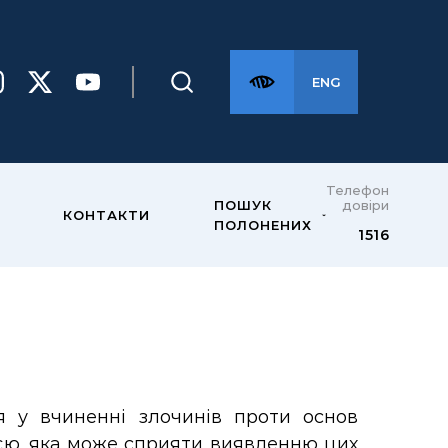
ENG
Телефон
довіри
ПОШУК
КОНТАКТИ
ПОЛОНЕНИХ
1516
я у вчиненні злочинів проти основ
ією, яка може сприяти виявленню цих