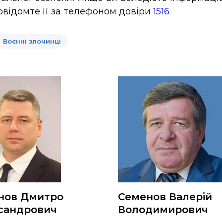
повідомте її за телефоном довіри
1516
Воєнні злочинці
нов Дмитро
Семенов Валерій
сандрович
Володимирович