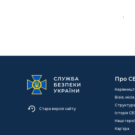
1
Про С
Керівницт
Візія, міс
Структур
Стара версія сайту
Історія СБ
Наші герої
Кар’єра