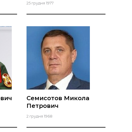
25 грудня 1977
ович
Семисотов Микола
Петрович
2 грудня 1968