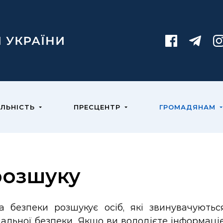
ЯЛЬНІСТЬ
ПРЕСЦЕНТР
ГРОМАДЯНАМ
розшуку
а безпеки розшукує осіб, які звинувачуютьс
нальної безпеки. Якщо ви володієте інформац