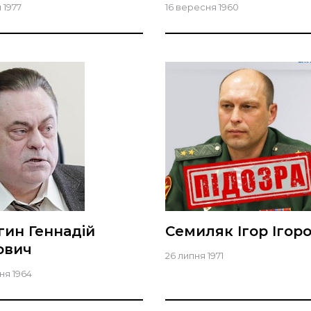
 1977
16 вересня 1960
гин Геннадій
Семиляк Ігор Ігор
ович
26 липня 1971
ня 1964