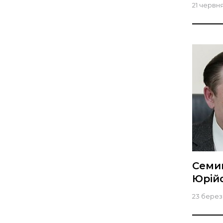
21 червня
Семи
Юрій
23 берез