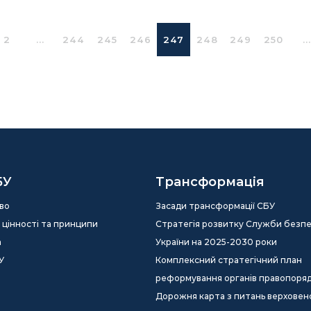
2
...
244
245
246
247
248
249
250
...
БУ
Трансформація
во
Засади трансформації СБУ
ія, цінності та принципи
Стратегія розвитку Служби безп
а
України на 2025-2030 роки
У
Комплексний стратегічний план
реформування органів правопоря
Дорожня карта з питань верховен