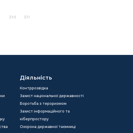
310
311
Діяльність
Контррозвідка
еки
Захист національної державності
Боротьба з тероризмом
Захист інформаційного та
дку
кіберпростору
ства
Охорона державної таємниці