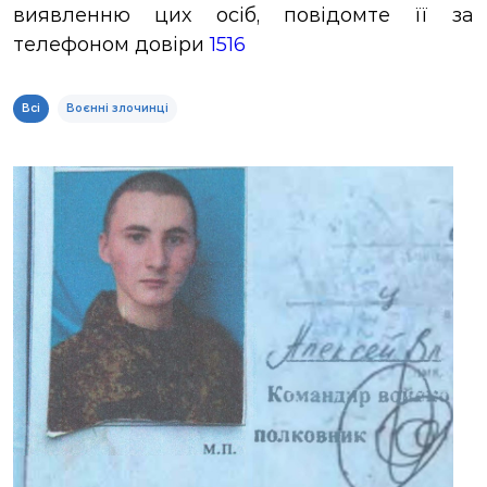
виявленню цих осіб, повідомте її за
ЗВІТИ
телефоном довіри
1516
НОРМАТИВНО-ПРАВОВА БАЗА
Всі
Воєнні злочинці
ДЕМОКРАТИЧНИЙ КОНТРОЛЬ
ЛІЦЕНЗУВАННЯ
ПОВІСТКИ