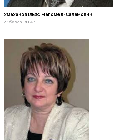
Умаханов Ільяс Магомед-Саламович
27 березня 1957