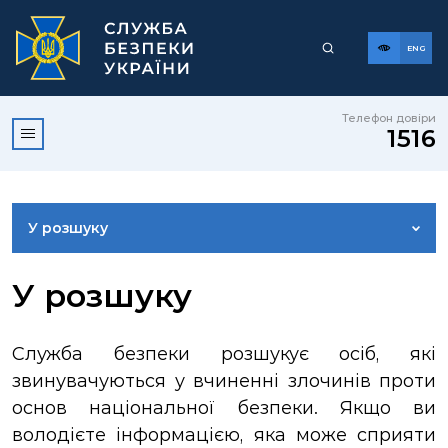
ENG
Телефон довіри
1516
У розшуку
ДОСТУП ДО ПУБЛІЧНОЇ ІНФОРМАЦІЇ
У розшуку
ЗВЕРНЕННЯ ГРОМАДЯН
Служба безпеки розшукує осіб, які
звинувачуються у вчиненні злочинів проти
КОРИСНА ІНФОРМАЦІЯ
основ національної безпеки. Якщо ви
володієте інформацією, яка може сприяти