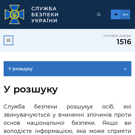
ENG
Телефон довіри
1516
У розшуку
ДОСТУП ДО ПУБЛІЧНОЇ ІНФОРМАЦІЇ
У розшуку
ЗВЕРНЕННЯ ГРОМАДЯН
Служба безпеки розшукує осіб, які
звинувачуються у вчиненні злочинів проти
КОРИСНА ІНФОРМАЦІЯ
основ національної безпеки. Якщо ви
володієте інформацією, яка може сприяти