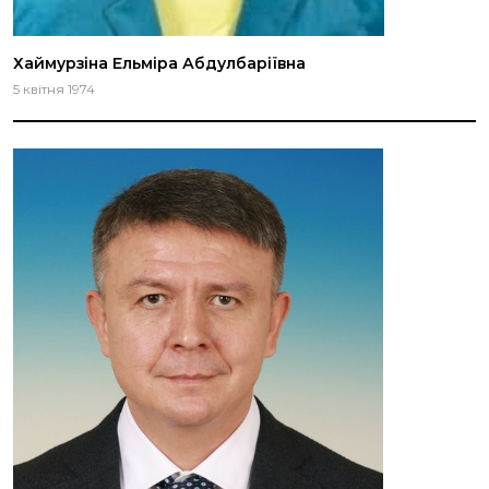
Хаймурзіна Ельміра Абдулбаріївна
5 квітня 1974