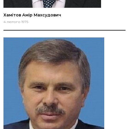
Хамітов Амір Махсудович
4 лютого 1975