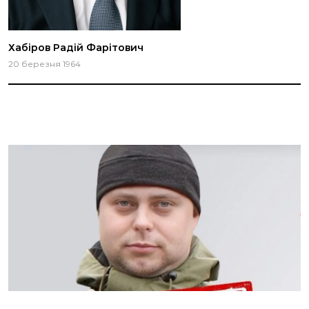
Хабіров Радій Фарітович
20 березня 1964