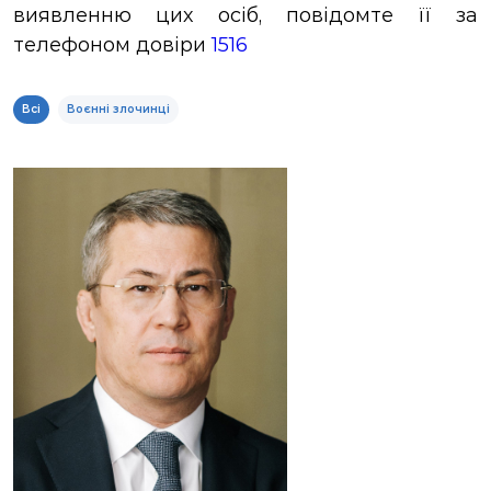
виявленню цих осіб, повідомте її за
ЗВІТИ
телефоном довіри
1516
НОРМАТИВНО-ПРАВОВА БАЗА
Всі
Воєнні злочинці
ДЕМОКРАТИЧНИЙ КОНТРОЛЬ
ЛІЦЕНЗУВАННЯ
ПОВІСТКИ