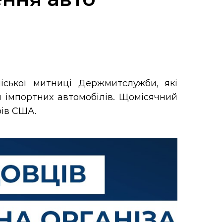
іської митниці Держмитслужби, які
я імпортних автомобілів. Щомісячний
рів США.