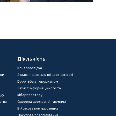
Діяльність
Контррозвідка
еки
Захист національної державності
Боротьба з тероризмом
Захист інформаційного та
дку
кіберпростору
ства
Охорона державної таємниці
Військова контррозвідка
Досудове розслідування