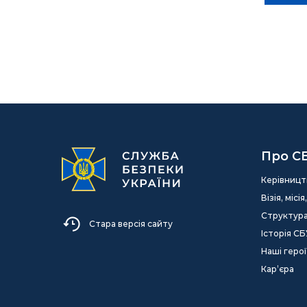
Про С
Керівницт
Візія, міс
Структур
Стара версія сайту
Історія СБ
Наші герої
Кар’єра