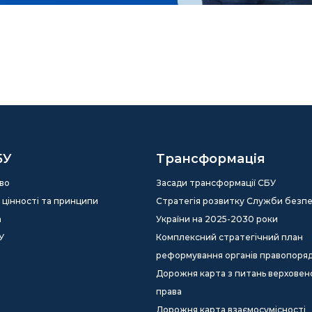
БУ
Трансформація
во
Засади трансформації СБУ
ія, цінності та принципи
Стратегія розвитку Служби безп
а
України на 2025-2030 роки
У
Комплексний стратегічний план
реформування органів правопоря
Дорожня карта з питань верховен
права
Дорожня карта взаємосумісності