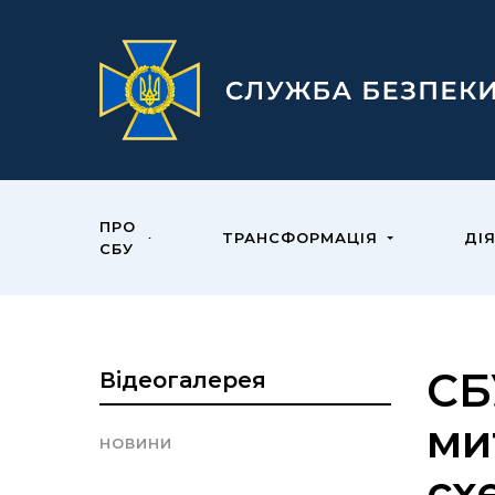
ПРО
ТРАНСФОРМАЦІЯ
ДІ
СБУ
CБ
Відеогалерея
ми
НОВИНИ
сх