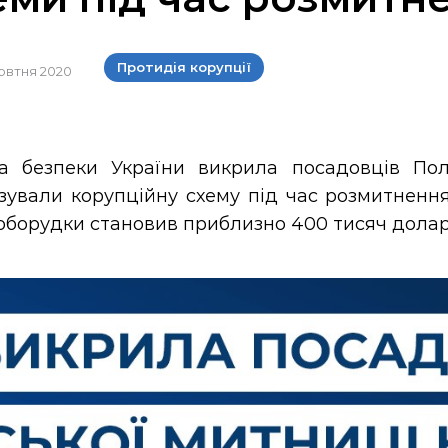
Протидія корупції
жовтня 2020
а безпеки України викрила посадовців Пол
ізували корупційну схему під час розмитненн
 оборудки становив приблизно 400 тисяч дола