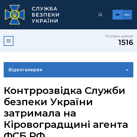
ENG
Телефон довіри
1516
Відеогалерея
НОВИНИ
Контррозвідка Служби
безпеки України
ФОТОГАЛЕРЕЯ
затримала на
Кіровоградщині агента
КОНТАКТИ ПРЕСЦЕНТРУ
ФСБ РФ