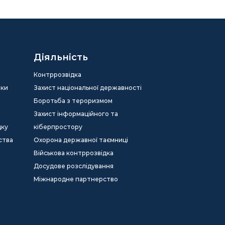
Діяльність
Контррозвідка
еки
Захист національної державності
Боротьба з тероризмом
Захист інформаційного та
дку
кіберпростору
ства
Охорона державної таємниці
Військова контррозвідка
Досудове розслідування
Міжнародне партнерство