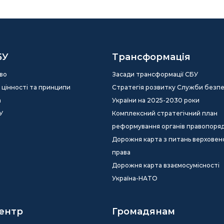
БУ
Трансформація
во
Засади трансформації СБУ
ія, цінності та принципи
Стратегія розвитку Служби безп
а
України на 2025-2030 роки
У
Комплексний стратегічний план
реформування органів правопоря
Дорожня карта з питань верховен
права
Дорожня карта взаємосумісності
Україна-НАТО
ентр
Громадянам