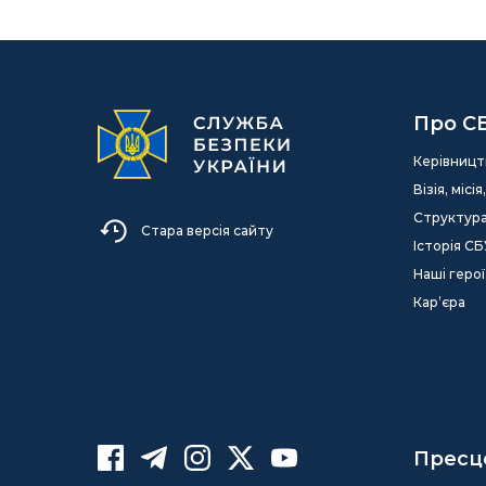
Про С
Керівницт
Візія, міс
Структур
Стара версія сайту
Історія СБ
Наші герої
Кар’єра
Пресц