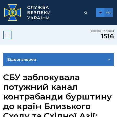
ENG
Телефон довіри
1516
Відеогалерея
НОВИНИ
СБУ заблокувала
потужний канал
ФОТОГАЛЕРЕЯ
контрабанди бурштину
до країн Близького
КОНТАКТИ ПРЕСЦЕНТРУ
Сходу та Східної Азії: