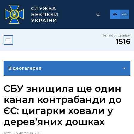
ENG
Телефон довіри
1516
Відеогалерея
НОВИНИ
СБУ знищила ще один
канал контрабанди до
ФОТОГАЛЕРЕЯ
ЄС: цигарки ховали у
дерев’яних дошках
КОНТАКТИ ПРЕСЦЕНТРУ
16:59, 15 червня 2021