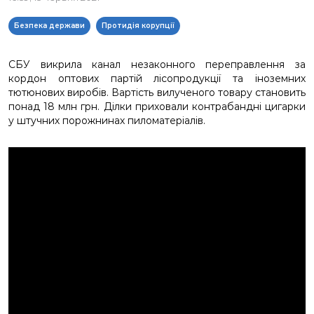
Безпека держави
Протидія корупції
СБУ викрила канал незаконного переправлення за
кордон оптових партій лісопродукції та іноземних
тютюнових виробів. Вартість вилученого товару становить
понад 18 млн грн. Ділки приховали контрабандні цигарки
у штучних порожнинах пиломатеріалів.