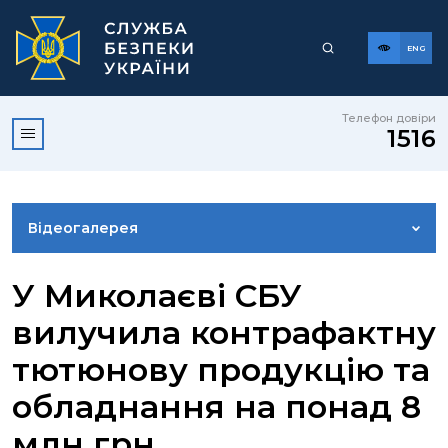
ENG
Телефон довіри
1516
Відеогалерея
НОВИНИ
У Миколаєві СБУ
вилучила контрафактну
ФОТОГАЛЕРЕЯ
тютюнову продукцію та
обладнання на понад 8
КОНТАКТИ ПРЕСЦЕНТРУ
млн грн