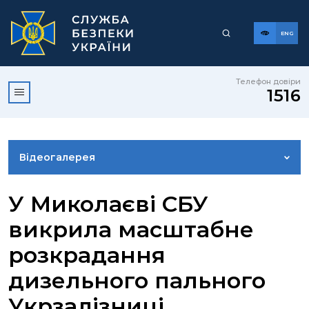
ENG
Телефон довіри
1516
Відеогалерея
НОВИНИ
У Миколаєві СБУ
викрила маcштабне
ФОТОГАЛЕРЕЯ
розкрадання
дизельного пального
КОНТАКТИ ПРЕСЦЕНТРУ
Укрзалізниці