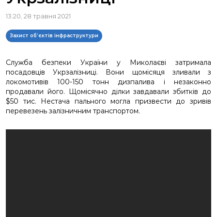
13:20, 28 травня 2021
Захист об’єктів інфраструктури
Служба безпеки України у Миколаєві затримала
посадовців Укрзалізниці. Вони щомісяця зливали з
локомотивів 100-150 тонн дизпалива і незаконно
продавали його. Щомісячно ділки завдавали збитків до
$50 тис.
Нестача пального могла призвести до зривів
перевезень залізничним транспортом.