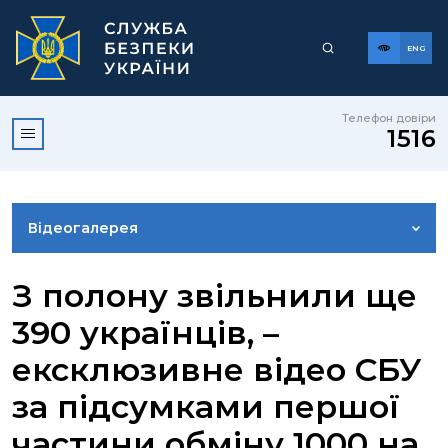
ENG
Телефон довіри
1516
Відеогалерея
НОВИНИ
З полону звільнили ще
390 українців, –
ФОТОГАЛЕРЕЯ
ексклюзивне відео СБУ
за підсумками першої
КОНТАКТИ ПРЕСЦЕНТРУ
частини обміну 1000 на