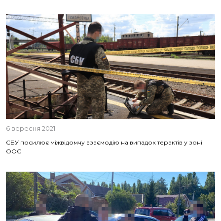
6 вересня 2021
СБУ посилює міжвідомчу взаємодію на випадок терактів у зоні
ООС