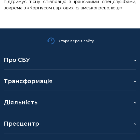
підтримує тісну співпрацю з іранськими спецслужбами,
зокрема з «Корпусом вартових ісламської революції».
Стара версія сайту
Про СБУ
Трансформація
Діяльність
Пресцентр