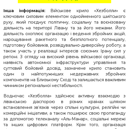
Інша інформація:
Військове крило «Хезболли» є
ключовим силовим елементом однойменного шиїтського
руху, який поєднує політичну, соціальну та воєнізовану
діяльність на території Лівану та за його межами. Його
діяльність охоплює організацію і ведення збройних акцій,
нарощування ракетного та безпілотного потенціалу,
підготовку бойовиків, розвідувально-диверсійну роботу, а
також участь у реалізації інтересів союзних Ірану сил у
регіоні. З огляду на високий рівень військової організації,
наявність автономної інфраструктури управління та
суттєвий бойовий досвід, зазначене крило становить
один із найпотужніших недержавних збройних
компонентів на Близькому Сході та залишається важливим
чинником регіональної нестабільності.
Водночас «Хезболла» здійснює активну взаємодію з
ліванською діаспорою в різних країнах шляхом
встановлення зв’язків через спільні культурні, релігійні чи
комерційні ініціативи, а також поширює свою пропаганду
за допомогою телеканалу «Аль-Манар», соціальні мережі
та інших цифрових платформ. Крім того, організація