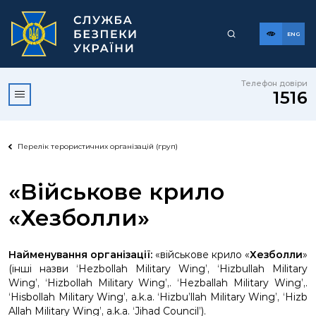
ENG
Телефон довіри
1516
Перелік терористичних організацій (груп)
«Військове крило
«Хезболли»
Найменування організації:
«військове крило «
Хезболли
»
(інші назви ‘Hezbollah Military Wing’, ‘Hizbullah Military
Wing’, ‘Hizbollah Military Wing’,. ‘Hezballah Military Wing’,.
‘Hisbollah Military Wing’, a.k.a. ‘Hizbu’llah Military Wing’, ‘Hizb
Allah Military Wing’, a.k.a. ‘Jihad Council’).