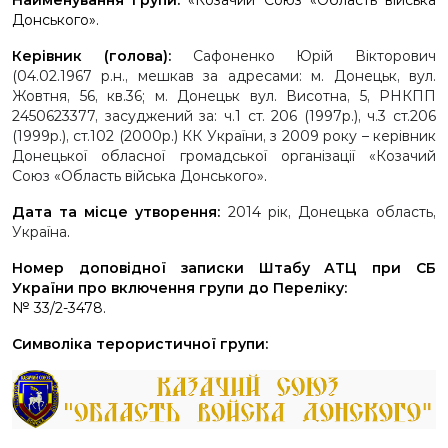
Найменування групи:
«Козачий Союз «Область війська
Донського».
Керівник (голова):
Сафоненко Юрій Вікторович
(04.02.1967 р.н., мешкав за адресами: м. Донецьк, вул.
Жовтня, 56, кв.36; м. Донецьк вул. Висотна, 5, РНКПП
2450623377, засуджений за: ч.1 ст. 206 (1997р.), ч.3 ст.206
(1999р.), ст.102 (2000р.) КК України, з 2009 року – керівник
Донецької обласної громадської організації «Козачий
Союз «Область війська Донського»
.
Дата та місце утворення:
2014 рік, Донецька область,
Україна
.
Номер доповідної записки Штабу АТЦ при СБ
України про включення групи до Переліку:
№ 33/2-3478.
Символіка терористичної групи: