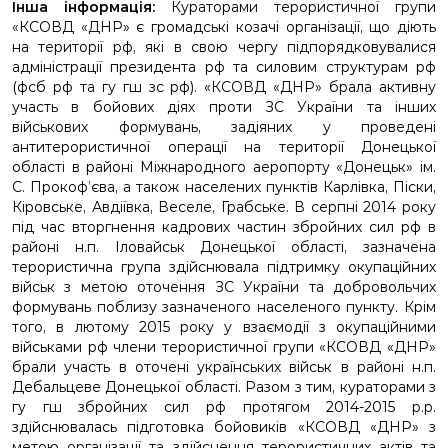
Інша інформація:
Кураторами терористичної групи
«КСОВД «ДНР» є громадські козачі організації, що діють
на території рф, які в свою чергу підпорядковувалися
адміністрації президента рф та силовим структурам рф
(фсб рф та гу гш зс рф). «КСОВД «ДНР» брала активну
участь в бойових діях проти ЗС України та інших
військових формувань, задіяних у проведені
антитерористичної операції на території Донецької
області в районі Міжнародного аеропорту «Донецьк» ім.
С. Прокоф’єва, а також населених пунктів Карлівка, Піски,
Кіровське, Авдіївка, Веселе, Грабське. В серпні 2014 року
під час вторгнення кадрових частин збройних сил рф в
районі н.п. Іловайськ Донецької області, зазначена
терористична група здійснювала підтримку окупаційних
військ з метою оточення ЗС України та добровольчих
формувань поблизу зазначеного населеного пункту. Крім
того, в лютому 2015 року у взаємодії з окупаційними
військами рф члени терористичної групи «КСОВД «ДНР»
брали участь в оточені українських військ в районі н.п.
Дебальцеве Донецької області. Разом з тим, кураторами з
гу гш збройних сил рф протягом 2014-2015 р.р.
здійснювалась підготовка бойовиків «КСОВД «ДНР» з
метою організації та здійснення терористичних актів та