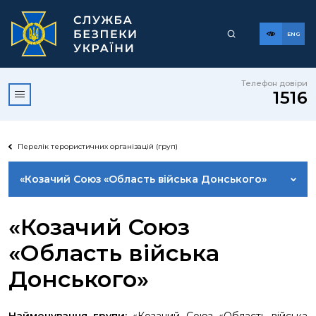
ENG
Телефон довіри
1516
Перелік терористичних організацій (груп)
«Козачий Союз «Область війська Донського»
«Козачий Союз
«Область війська
Донського»