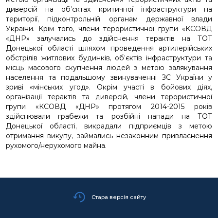
диверсій на об’єктах критичної інфраструктури на
території, підконтрольній органам державної влади
України. Крім того, члени терористичної групи «КСОВД
«ДНР» залучались до здійснення терактів на ТОТ
Донецької області шляхом проведення артилерійських
обстрілів житлових будинків, об’єктів інфраструктури та
місць масового скупчення людей з метою залякування
населення та подальшому звинуваченні ЗС України у
зриві «мінських угод». Окрім участі в бойових діях,
організації терактів та диверсій, члени терористичної
групи «КСОВД «ДНР» протягом 2014-2015 років
здійснювали грабежи та розбійні напади на ТОТ
Донецької області, викрадали підприємців з метою
отримання викупу, займались незаконним привласнення
рухомого/нерухомого майна.
Стара версія сайту