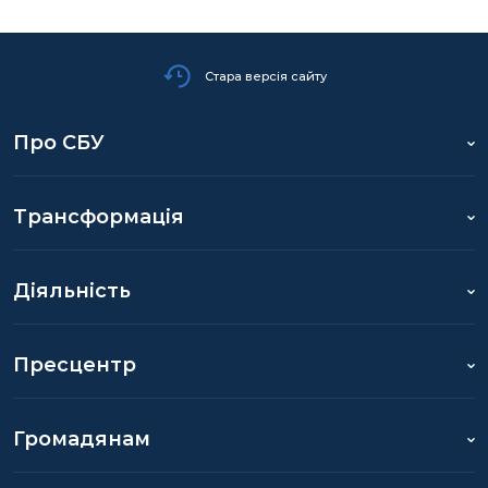
15 БАТАЛЬЙОН ТЕРИТОРІАЛЬНОЇ ОБОРОНИ
«СССР» (БРЯНКА)
Стара версія сайту
Про СБУ
14 ОКРЕМА ГВАРДІЙСЬКА АРТИЛЕРІЙСЬКА
БРИГАДА «КАЛЬМІУС»
Трансформація
Діяльність
Пресцентр
Громадянам