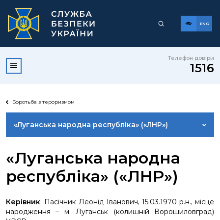
ENG
Телефон довіри
1516
Боротьба з тероризмом
«Луганська народна республіка» («ЛНР»)
«ДОНЕЦЬКА НАРОДНА РЕСПУБЛІКА» («ДНР»)
«Луганська народна
республіка» («ЛНР»)
«80-Й ОКРЕМИЙ ГВАРДІЙСЬКИЙ РОЗВІДУВАЛЬНИЙ
БАТАЛЬЙОН «СПАРТА» ІМЕНІ АРСЕНА ПАВЛОВА»
Керівник
: Пасічник Леонід Іванович, 15.03.1970 р.н., місце
народження – м. Луганськ (колишній Ворошиловград)
«АЛЬ-КАЇДА» (АРАБСЬКОЮ: القاعدة, АНГЛІЙСЬКОЮ: