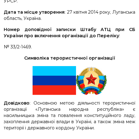
УРСР.
AL-QAEDA)
Дата та місце утворення
: 27 квітня 2014 року, Луганська
область, Україна.
«ІСЛАМСЬКА ДЕРЖАВА («ІД», ДО ЧЕРВНЯ 2014
Номер доповідної записки Штабу АТЦ при СБ
РОКУ «ІСЛАМСЬКА ДЕРЖАВА ІРАКУ ТА ЛЕВАНТУ»
України про включення організації до Переліку
:
(ІДІЛ), АНГЛІЙСЬКОЮ – «ISIS»)
№ 33/2-1469.
«АНСАР АЛЛАХ», (АНГЛІЙСЬКОЮ – ANSAR ALLAH),
Символіка терористичної організації
ТАКОЖ ВІДОМІ ЯК ХУСИТИ, «РУХ ХУСИТІВ»,
ANSARALLAH, ANSARULLAH, PARTISANS OF GOD,
SUPPORTERS OF GOD
«1-Й СЕМЕНІВСЬКИЙ МОТОСТРІЛЕЦЬКИЙ
БАТАЛЬЙОН «ВІКІНГ» 1-Ї ОКРЕМОЇ СЛОВ’ЯНСЬКОЇ
Довідково
: Основною метою діяльності терористичної
МОТОСТРІЛКОВОЇ БРИГАДИ»
організації «Луганська народна республіка» є
насильницька зміна та повалення конституційного ладу,
захоплення державної влади в Україні, а також зміна меж
14 БАТАЛЬЙОН ТЕРИТОРІАЛЬНОЇ ОБОРОНИ
території і державного кордону України.
ЛУГАНСЬКОЇ НАРОДНОЇ РЕСПУБЛІКИ «ПРІЗРАК»
(РОСІЙСЬКОЮ – «ПРИЗРАК»)