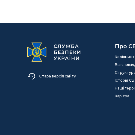
Про С
Керівницт
Візія, міс
Структур
Стара версія сайту
Історія СБ
Наші герої
Кар’єра