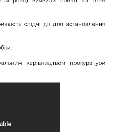
воохоронці виявили понад 45 тонн
ивають слідчі дії для встановлення
обки.
уальним керівництвом прокуратури