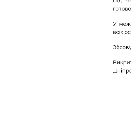
Під ч
готово
У меж
всіх о
З`ясов
Викри
Дніпро