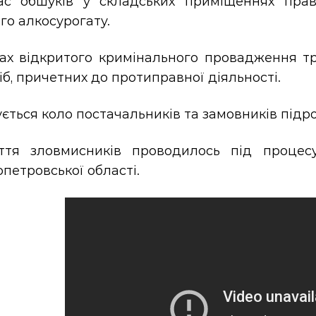
ас обшуків у складських приміщеннях пра
го алкосурогату.
ах відкритого кримінального провадження тр
сіб, причетних до протиправної діяльності.
ується коло постачальників та замовників підр
ття зловмисників проводилось під процес
петровської області.