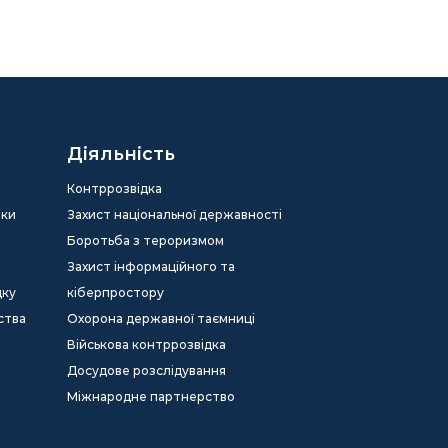
Діяльність
Контррозвідка
еки
Захист національної державності
Боротьба з тероризмом
Захист інформаційного та
дку
кіберпростору
ства
Охорона державної таємниці
Військова контррозвідка
Досудове розслідування
Міжнародне партнерство