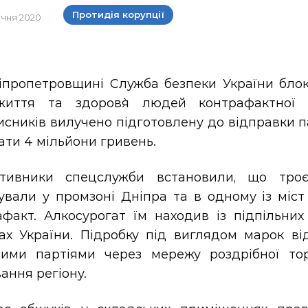
Протидія корупції
січня 2020
іпропетровщині Служба безпеки України блок
иття та здоров`я людей контрафактної ал
сників вилучено підготовлену до відправки п
ти 4 мільйони гривень.
тивники спецслужби встановили, що троє
вали у промзоні Дніпра та в одному із міст 
афакт. Алкосурогат їм находив із підпільни
нах України. Підробку під виглядом марок в
вими партіями через мережу роздрібної тор
ання регіону.