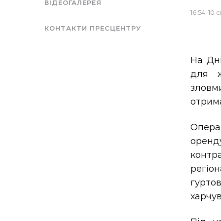
ВІДЕОГАЛЕРЕЯ
16:54, 10 
КОНТАКТИ ПРЕСЦЕНТРУ
На Дн
для ж
зловми
отрима
Опера
оренду
контр
регіо
гурто
харчув