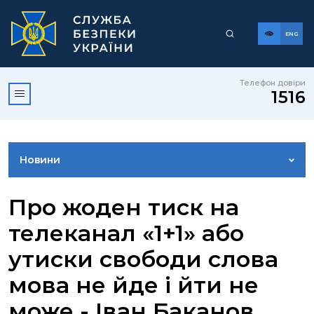
ENG
Телефон довіри
1516
Новини
ФОТОГАЛЕРЕЯ
Про жоден тиск на
телеканал «1+1» або
ВІДЕОГАЛЕРЕЯ
утиски свободи слова
мова не йде і йти не
КОНТАКТИ ПРЕСЦЕНТРУ
може - Іван Баканов