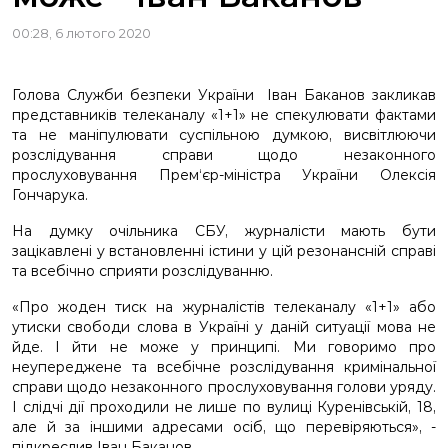
00:28, 6 лютого 2020
Голова Служби безпеки України Іван Баканов закликав
представників телеканалу «1+1» не спекулювати фактами
та не маніпулювати суспільною думкою, висвітлюючи
розслідування справи щодо незаконного
прослуховування Прем‘єр-міністра України Олексія
Гончарука.
На думку очільника СБУ, журналісти мають бути
зацікавлені у встановленні істини у цій резонансній справі
та всебічно сприяти розслідуванню.
«Про жоден тиск на журналістів телеканалу «1+1» або
утиски свободи слова в Україні у даній ситуації мова не
йде. І йти не може у принципі. Ми говоримо про
неупереджене та всебічне розслідування кримінальної
справи щодо незаконного прослуховування голови уряду.
І слідчі дії проходили не лише по вулиці Куренівській, 18,
але й за іншими адресами осіб, що перевіряються», -
підкреслив Іван Баканов.