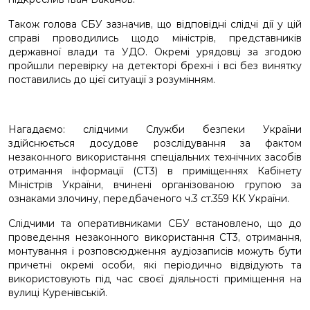
Також голова СБУ зазначив, що відповідні слідчі дії у цій
справі проводились щодо міністрів, представників
державної влади та УДО. Окремі урядовці за згодою
пройшли перевірку на детекторі брехні і всі без винятку
поставились до цієї ситуації з розумінням.
Нагадаємо: слідчими Служби безпеки України
здійснюється досудове розслідування за фактом
незаконного використання спеціальних технічних засобів
отримання інформації (СТ3) в приміщеннях Кабінету
Міністрів України, вчинені організованою групою за
ознаками злочину, передбаченого ч.3 ст.359 КК України.
Слідчими та оперативниками СБУ встановлено, що до
проведення незаконного використання СТ3, отримання,
монтування і розповсюдження аудіозаписів можуть бути
причетні окремі особи, які періодично відвідують та
використовують під час своєї діяльності приміщення на
вулиці Куренівській.