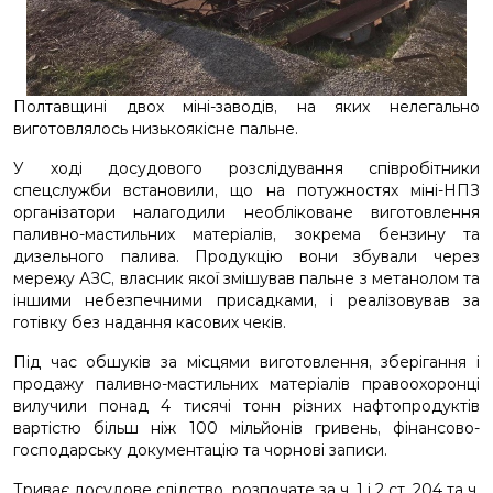
Полтавщині двох міні-заводів, на яких нелегально
виготовлялось низькоякісне пальне.
У ході досудового розслідування співробітники
спецслужби встановили, що на потужностях міні-НПЗ
організатори налагодили необліковане виготовлення
паливно-мастильних матеріалів, зокрема бензину та
дизельного палива. Продукцію вони збували через
мережу АЗС, власник якої змішував пальне з метанолом та
іншими небезпечними присадками, і реалізовував за
готівку без надання касових чеків.
Під час обшуків за місцями виготовлення, зберігання і
продажу паливно-мастильних матеріалів правоохоронці
вилучили понад 4 тисячі тонн різних нафтопродуктів
вартістю більш ніж 100 мільйонів гривень, фінансово-
господарську документацію та чорнові записи.
Триває досудове слідство, розпочате за ч. 1 і 2 ст. 204 та ч.