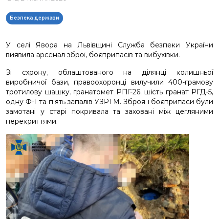
Безпека держави
У селі Явора на Львівщині Служба безпеки України
виявила арсенал зброї, боєприпасів та вибухівки.
Зі схрону, облаштованого на ділянці колишньої
виробничої бази, правоохоронці вилучили 400-грамову
тротилову шашку, гранатомет РПГ-26, шість гранат РГД-5,
одну Ф-1 та п’ять запалів УЗРГМ. Зброя і боєприпаси були
замотані у старі покривала та заховані між цегляними
перекриттями.