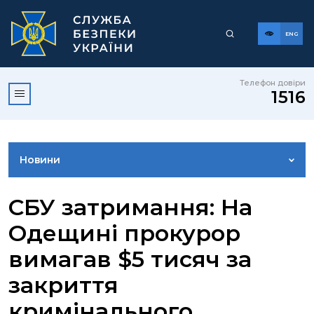
ENG
Телефон довіри
1516
Новини
ФОТОГАЛЕРЕЯ
СБУ затримання: На
Одещині прокурор
ВІДЕОГАЛЕРЕЯ
вимагав $5 тисяч за
закриття
КОНТАКТИ ПРЕСЦЕНТРУ
кримінального