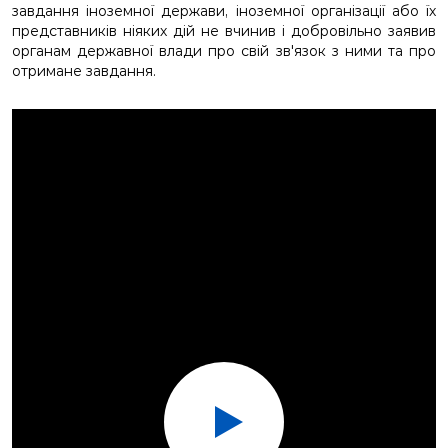
завдання іноземної держави, іноземної організації або їх
представників ніяких дій не вчинив і добровільно заявив
органам державної влади про свій зв'язок з ними та про
отримане завдання.