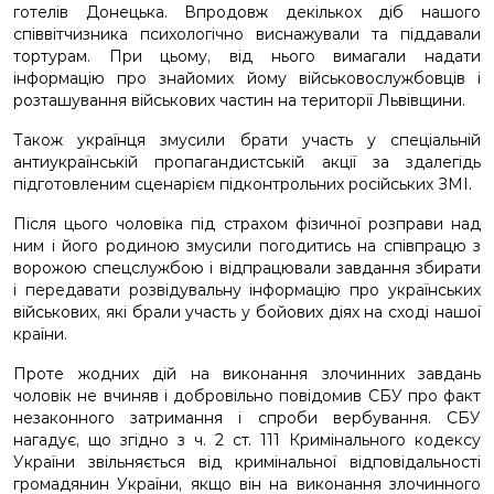
готелів Донецька. Впродовж декількох діб нашого
співвітчизника психологічно виснажували та піддавали
тортурам. При цьому, від нього вимагали надати
інформацію про знайомих йому військовослужбовців і
розташування військових частин на території Львівщини.
Також українця змусили брати участь у спеціальній
антиукраїнській пропагандистській акції за здалегідь
підготовленим сценарієм підконтрольних російських ЗМІ.
Після цього чоловіка під страхом фізичної розправи над
ним і його родиною змусили погодитись на співпрацю з
ворожою спецслужбою і відпрацювали завдання збирати
і передавати розвідувальну інформацію про українських
військових, які брали участь у бойових діях на сході нашої
країни.
Проте жодних дій на виконання злочинних завдань
чоловік не вчиняв і добровільно повідомив СБУ про факт
незаконного затримання і спроби вербування. СБУ
нагадує, що згідно з ч. 2 ст. 111 Кримінального кодексу
України звільняється від кримінальної відповідальності
громадянин України, якщо він на виконання злочинного