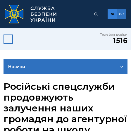
ENG
Телефон довіри
1516
Новини
ФОТОГАЛЕРЕЯ
Російські спецслужби
продовжують
ВІДЕОГАЛЕРЕЯ
залучення наших
громадян до агентурної
КОНТАКТИ ПРЕСЦЕНТРУ
роботи на шкоду