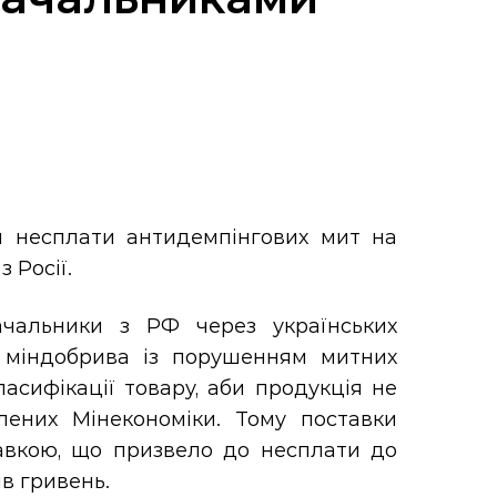
м несплати антидемпінгових мит на
 Росії.
чальники з РФ через українських
и міндобрива із порушенням митних
асифікації товару, аби продукція не
лених Мінекономіки. Тому поставки
вкою, що призвело до несплати до
в гривень.