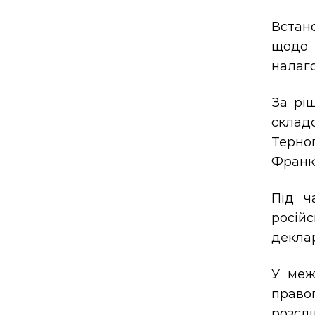
Встан
щодо 
налаго
За рі
склад
Терно
Франкі
Під ч
російс
деклар
У меж
прав
розслі