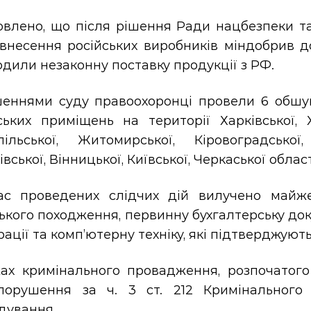
овлено, що після
рішення Ради нацбезпеки та
внесення російських виробників міндобрив до
дили незаконну поставку продукції з РФ.
шеннями суду правоохоронці провели 6 обшукі
ських приміщень на території
Харківської, 
пільської, Житомирської, Кіровоградської
вської, Вінницької, Київської, Черкаської обла
ас проведених слідчих дій вилучено майж
ького походження, первинну бухгалтерську доку
ації та комп’ютерну техніку, які підтверджуют
ах кримінального провадження, розпочатого
опорушення за
ч. 3 ст. 212 Кримінального
дування.