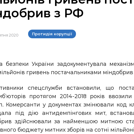
ндобрив з РФ
Протидія корупції
липня 2020
а безпеки України задокументувала механіз
мільйонів гривень постачальниками міндобрив з
тивники спецслужби встановили, що поста
иб’юторів протягом 2014-2018 років ввозил
л. Комерсанти у документах змінювали код кл
дала під дію антидемпінгових мит, встанов
брив здійснювали за найменшою митною ста
ного бюджету митних зборів на сотні мільйоні