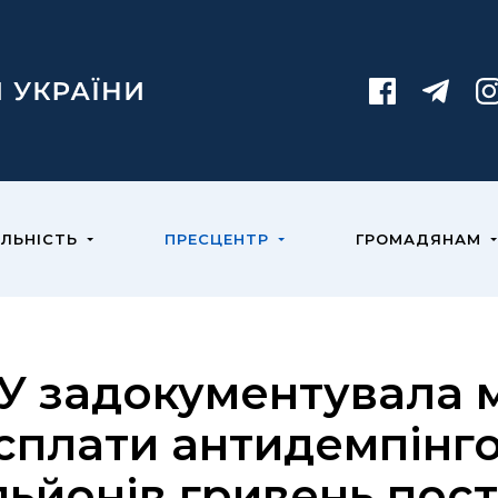
ЯЛЬНІСТЬ
ПРЕСЦЕНТР
ГРОМАДЯНАМ
У задокументувала 
сплати антидемпінго
льйонів гривень пос