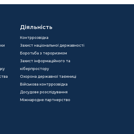
Діяльність
Контррозвідка
еки
Захист національної державності
Боротьба з тероризмом
Захист інформаційного та
дку
кіберпростору
ства
Охорона державної таємниці
Військова контррозвідка
Досудове розслідування
Міжнародне партнерство