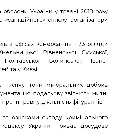
 оборони України у травні 2018 року
 «санкційного» списку, організатори
в в офісах комерсантів і 23 огляди
Хмельницької, Рівненської, Сумської,
, Полтавської, Волинської, Івано-
стей та
у Києві.
е тисячу тонн мінеральних добрив
ментацію, податкову звітність, митні
ь протиправну діяльність фігурантів.
 за ознаками складу кримінального
 кодексу України, триває досудове