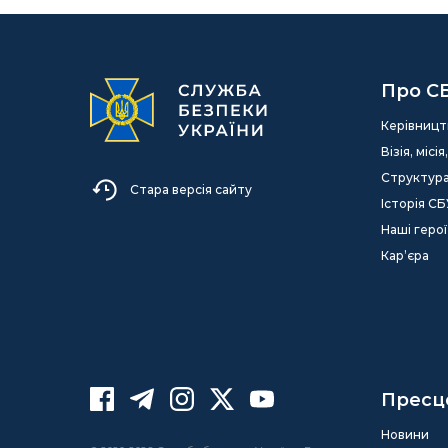
Про С
Керівницт
Візія, міс
Структур
Стара версія сайту
Історія СБ
Наші герої
Кар’єра
Пресц
Новини