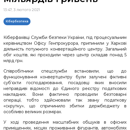
13:47, 3 лютого 2021
Кібербезпека
Кіберфахівці Служби безпеки України, під процесуальним
керівництвом Офісу Генпрокурора, припинили у Харкові
діяльність потужного конвертаційного центру. Загальний
обіг коштів, які проходили через центр складав понад 5
млрд грн.
Співробітники спецслужби встановили, що до
функціонування конвертцентру були залучені фіктивні
суб’єкти господарювання, посадовці яких вносили
неправдиві відомості до Єдиного реєстру податкових
накладних. Вони фактично проводили безтоварні
операції, тобто здійснювали так звану податкову
«скрутку», що спричинило збитки держбюджету в
особливо великих розмірах.
У ході проведення масштабних обшуків в офісних
приміщеннях, місцях проживання фігурантів, автомобілях