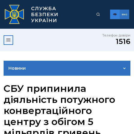
ENG
Телефон довіри
1516
Новини
ФОТОГАЛЕРЕЯ
CБУ припинила
діяльність потужного
ВІДЕОГАЛЕРЕЯ
конвертаційного
центру з обігом 5
КОНТАКТИ ПРЕСЦЕНТРУ
мільярдів гривень