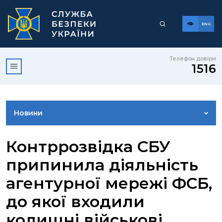
ENG
Телефон довіри
1516
Новини
ФОТОГАЛЕРЕЯ
Контррозвідка СБУ
припинила діяльність
ВІДЕОГАЛЕРЕЯ
агентурної мережі ФСБ,
до якої входили
КОНТАКТИ ПРЕСЦЕНТРУ
колишні військові