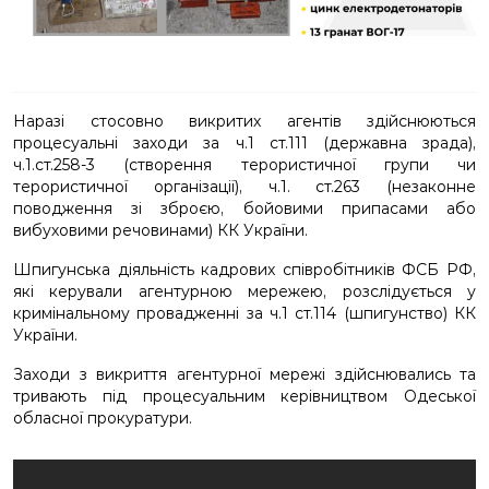
Наразі стосовно викритих агентів здійснюються
процесуальні заходи за ч.1 ст.111 (державна зрада),
ч.1.ст.258-3 (створення терористичної групи чи
терористичної організації), ч.1. ст.263 (незаконне
поводження зі зброєю, бойовими припасами або
вибуховими речовинами) КК України.
Шпигунська діяльність кадрових співробітників ФСБ РФ,
які керували агентурною мережею, розслідується у
кримінальному провадженні за ч.1 ст.114 (шпигунство) КК
України.
Заходи з викриття агентурної мережі здійснювались та
тривають під процесуальним керівництвом Одеської
обласної прокуратури.