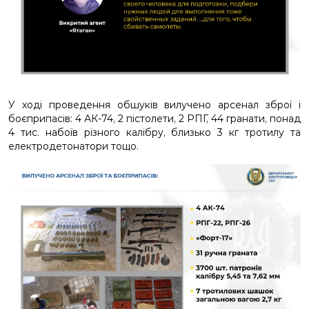
У ході проведення обшуків вилучено арсенал зброї і
боєприпасів: 4 АК-74, 2 пістолети, 2 РПГ, 44 гранати, понад
4 тис. набоїв різного калібру, близько 3 кг тротилу та
електродетонатори тощо.