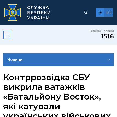
ENG
Телефон довіри
1516
Новини
ФОТОГАЛЕРЕЯ
Контррозвідка СБУ
викрила ватажків
ВІДЕОГАЛЕРЕЯ
«Батальйону Восток»,
які катували
КОНТАКТИ ПРЕСЦЕНТРУ
українських військових