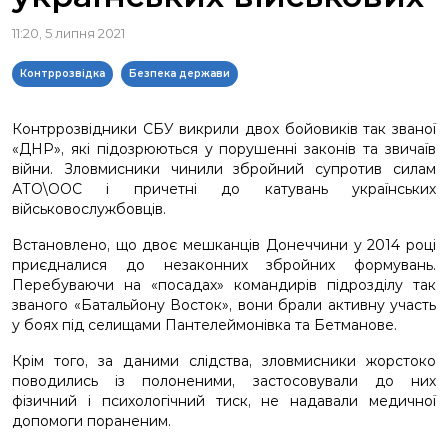
11:20, 5 липня 2021
Контррозвідка
Безпека держави
Контррозвідники СБУ викрили двох бойовиків так званої
«ДНР», які підозрюються у порушенні законів та звичаїв
війни. Зловмисники чинили збройний супротив силам
АТО\ООС і причетні до катувань українських
військовослужбовців.
Встановлено, що двоє мешканців Донеччини у 2014 році
приєдналися до незаконних збройних формувань.
Перебуваючи на «посадах» командирів підрозділу так
званого «Батальйону Восток», вони брали активну участь
у боях під селищами Пантелеймонівка та Бетманове.
Крім того, за даними слідства, зловмисники жорстоко
поводились із полоненими, застосовували до них
фізичний і психологічний тиск, не надавали медичної
допомоги пораненим.