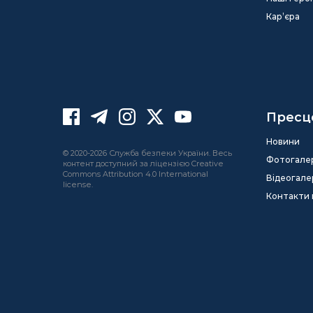
Кар’єра
Пресц
Новини
© 2020-2026 Служба безпеки України. Весь
Фотогале
контент доступний за ліцензією Creative
Commons Attribution 4.0 International
Відеогале
license.
Контакти