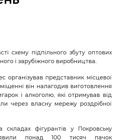
ті схему підпільного збуту оптових
ного і зарубіжного виробництва.
ес організував представник місцевої
иміщенні він налагодив виготовлення
арок і алкоголю, які отримував від
вали через власну мережу роздрібної
а складах фігурантів у Покровську
иявили понад 100 тисяч пачок