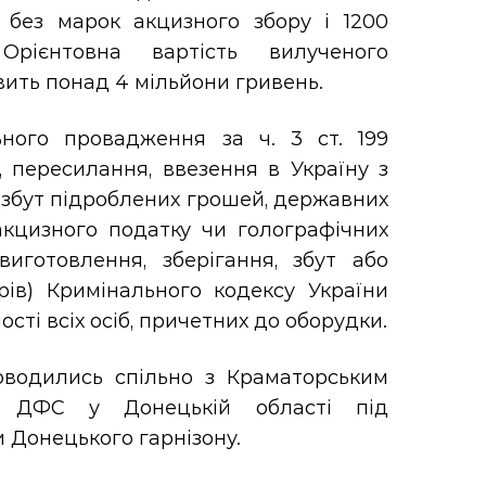
 без марок акцизного збору і 1200
 Орієнтовна вартість вилученого
вить понад 4 мільйони гривень.
ного провадження за ч. 3 ст. 199
, пересилання, ввезення в Україну з
 збут підроблених грошей, державних
 акцизного податку чи голографічних
виготовлення, зберігання, збут або
ів) Кримінального кодексу України
сті всіх осіб, причетних до оборудки.
оводились спільно з Краматорським
м ДФС у Донецькій області під
 Донецького гарнізону.