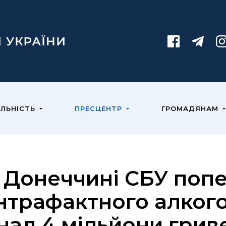
ЯЛЬНІСТЬ
ПРЕСЦЕНТР
ГРОМАДЯНАМ
 Донеччині СБУ поп
нтрафактного алкого
над 4 мільйони грив