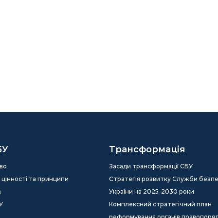
БУ
Трансформація
во
Засади трансформації СБУ
ія, цінності та принципи
Стратегія розвитку Служби безп
а
України на 2025-2030 роки
У
Комплексний стратегічний план
реформування органів правопоря