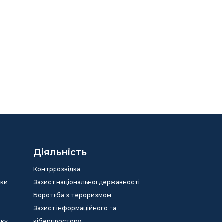
Діяльність
Контррозвідка
еки
Захист національної державності
Боротьба з тероризмом
Захист інформаційного та
дку
кіберпростору