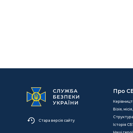
Про С
Керівницт
Візія, міс
Структур
Стара версія сайту
Історія СБ
Наші герої