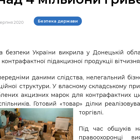
Безпека держави
 серпня 2020
а безпеки України викрила у Донецькій облас
 контрафактної підакцизної продукції вітчизня
передніми даними слідства, нелегальний бізн
ційної структури. У власному складському пр
блених акцизних марок для контрафактних циг
спільників. Готовий «товар» ділки реалізову
торгівлі.
Під час обшуків н
правоохоронці в