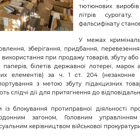
тютюнових виробів
літрів сурогату.
фальсифікату стано
У межах криміналь
овлення, зберігання, придбання, перевезення
використання при продажу товарів, збуту або
х паперів, білетів державної лотереї, марок
них елементів) за ч. 1 ст. 204 (незаконне 
портування з метою збуту підакцизних товар
ть слідчі дії для притягнення до відповідально
и із блокування протиправної діяльності пр
рдонним загоном, Головним управління
уальним керівництвом військової прокуратури