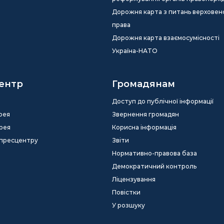
Дорожня карта з питань верховен
права
Дорожня карта взаємосумісності
Україна-НАТО
ентр
Громадянам
Доступ до публічної інформації
рея
Звернення громадян
рея
Корисна інформація
 пресцентру
Звіти
Нормативно-правова база
Демократичний контроль
Ліцензування
Повістки
У розшуку