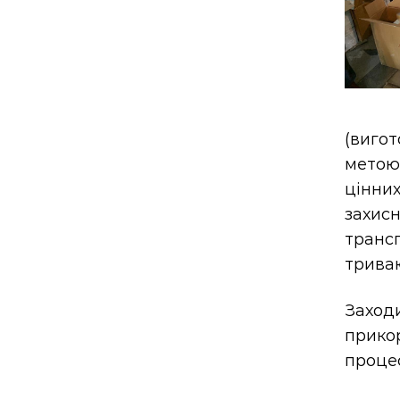
(вигот
метою 
цінни
захис
транс
триваю
Заход
прико
процес