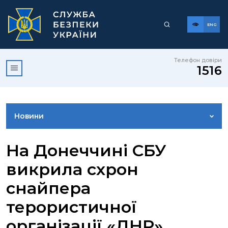
ENG
Телефон довіри
1516
Новини
ФОТОГАЛЕРЕЯ
На Донеччині СБУ
викрила схрон
ВІДЕОГАЛЕРЕЯ
снайпера
терористичної
КОНТАКТИ ПРЕСЦЕНТРУ
організації «ДНР»