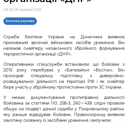
09:45, 8 червня 2021
Безпека держави
Служба безпеки України на Донеччині виявила
прихований арсенал військових засобів ураження. Він
належав снайперу незаконного збройного формування
терористичної організації «ДНР».
Оперативники спецслужби встановили, що бойовик з
2015 року перебуває у «Батальйоні «Восток». Він
проходив спеціальну підготовку з диверсійно-
розвідувальної діяльності на території РФ і як снайпер
бере участь у збройному протистоянні проти ЗС України.
У межах документування протиправної діяльності
бойовика за статтями 110, 258-3, 260 і 438 слідчі провели
обшук на подвір’ї дачної садиби у Покровському районі,
яку раніше відвідував бойовик. Правоохоронці виявили
закопану схованку із засобами ураження і вилучили: