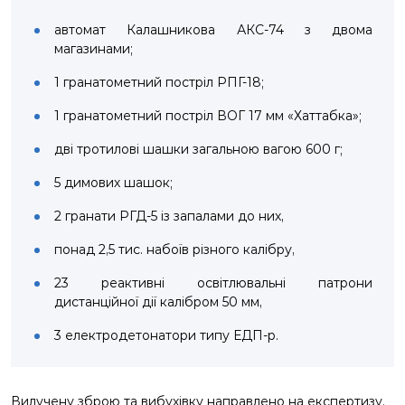
автомат Калашникова АКС-74 з двома
магазинами;
1 гранатометний постріл РПГ-18;
1 гранатометний постріл ВОГ 17 мм «Хаттабка»;
дві тротилові шашки загальною вагою 600 г;
5 димових шашок;
2 гранати РГД-5 із запалами до них,
понад 2,5 тис. набоїв різного калібру,
23 реактивні освітлювальні патрони
дистанційної дії калібром 50 мм,
3 електродетонатори типу ЕДП-р.
Вилучену зброю та вибухівку направлено на експертизу.