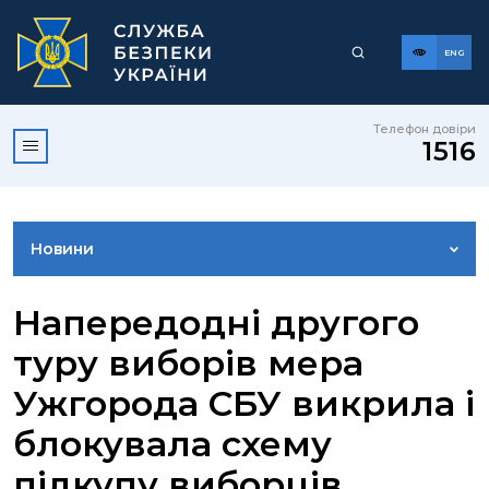
ENG
Телефон довіри
1516
Новини
ФОТОГАЛЕРЕЯ
Напередодні другого
туру виборів мера
ВІДЕОГАЛЕРЕЯ
Ужгорода СБУ викрила і
блокувала схему
КОНТАКТИ ПРЕСЦЕНТРУ
підкупу виборців