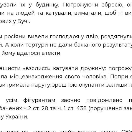
кували їх у будинку. Погрожуючи зброєю, о
ли на людей та катували, вимагали, щоб ті в
ових у Бучі.
 росіяни вивели господаря у двір, роздягнул
. А коли тортури не дали бажаного результату
 йому вдалося втекти.
ашисти «взялися» катувати дружину: погрожув
ала місцезнаходження свого чоловіка. Попри 
витримала наругу, зрештою окупанти залишити 
і усім фігурантам заочно повідомлено п
ачених ч.2 ст. 28 та ч. 1 ст. 438 (порушення з
у України.