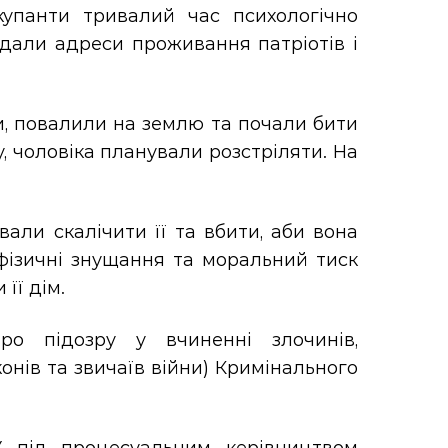
купанти тривалий час психологічно
идали адреси проживання патріотів і
и, повалили на землю та почали бити
, чоловіка планували розстріляти. На
али скалічити її та вбити, аби вона
фізичні знущання та моральний тиск
її дім.
ро підозру у вчиненні злочинів,
аконів та звичаїв війни) Кримінального