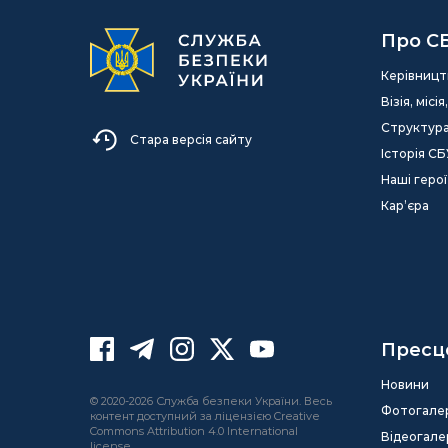
Про С
Керівницт
Візія, міс
Структур
Стара версія сайту
Історія СБ
Наші герої
Кар’єра
Пресц
Новини
© 2020-2026 Служба безпеки України. Весь
Фотогале
контент доступний за ліцензією Creative
Commons Attribution 4.0 International
Відеогале
license.