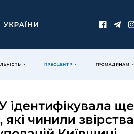
ЯЛЬНІСТЬ
ПРЕСЦЕНТР
ГРОМАДЯНАМ
У ідентифікувала ще
, які чинили звірств
упованій Київщині