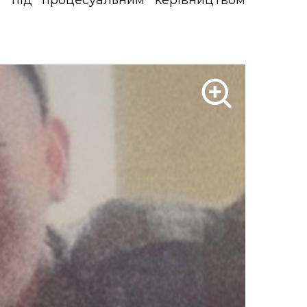
У під процесуальним керівництвом