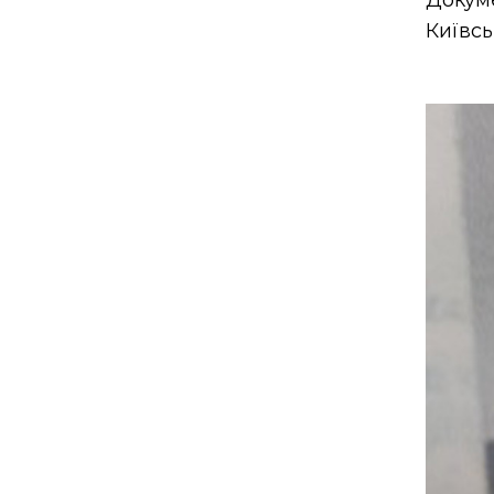
Докум
Київсь