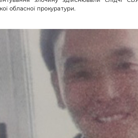
ентування злочину здійснювали слідчі СБ
кої обласної прокуратури.