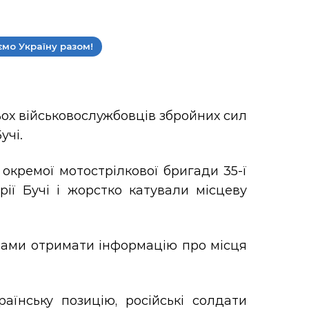
мо Україну разом!
ох військовослужбовців збройних сил
учі.
 окремої мотострілкової бригади 35-ї
рії Бучі і жорстко катували місцеву
озами отримати інформацію про місця
їнську позицію, російські солдати