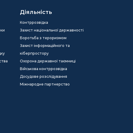
Діяльність
Контррозвідка
еки
Захист національної державності
Боротьба з тероризмом
Захист інформаційного та
дку
кіберпростору
ства
Охорона державної таємниці
Військова контррозвідка
Досудове розслідування
Міжнародне партнерство