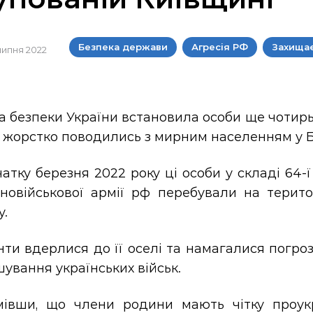
Безпека держави
Агресія РФ
Захищає
 липня 2022
 безпеки України встановила особи ще чотирь
і жорстко поводились з мирним населенням у Б
атку березня 2022 року ці особи у складі 64-ї
ьновійськової армії рф перебували на терито
у.
нти вдерлися до її оселі та намагалися погр
ування українських військ.
мівши, що члени родини мають чітку проукра