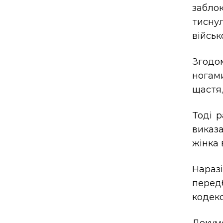
забло
тисну
військ
Згодом
ногами
щастя,
Тоді р
виказ
жінка 
Нараз
передб
кодекс