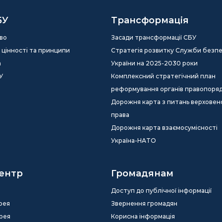
БУ
Трансформація
во
Засади трансформації СБУ
ія, цінності та принципи
Стратегія розвитку Служби безп
а
України на 2025-2030 роки
У
Комплексний стратегічний план
реформування органів правопоря
Дорожня карта з питань верховен
права
Дорожня карта взаємосумісності
Україна-НАТО
ентр
Громадянам
Доступ до публічної інформації
рея
Звернення громадян
рея
Корисна інформація