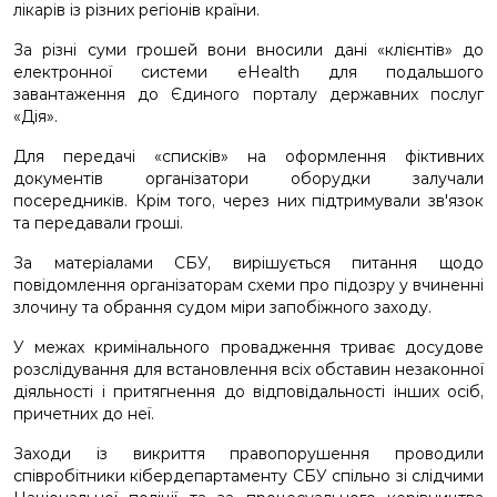
лікарів із різних регіонів країни.
За різні суми грошей вони вносили дані «клієнтів» до
електронної системи eHealth для подальшого
завантаження до Єдиного порталу державних послуг
«Дія».
Для передачі «списків» на оформлення фіктивних
документів організатори оборудки залучали
посередників. Крім того, через них підтримували зв'язок
та передавали гроші.
За матеріалами СБУ, вирішується питання щодо
повідомлення організаторам схеми про підозру у вчиненні
злочину та обрання судом міри запобіжного заходу.
У межах кримінального провадження триває досудове
розслідування для встановлення всіх обставин незаконної
діяльності і притягнення до відповідальності інших осіб,
причетних до неї.
Заходи із викриття правопорушення проводили
співробітники кібердепартаменту СБУ спільно зі слідчими