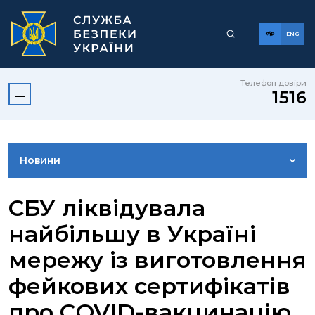
ENG
Телефон довіри
1516
Новини
ФОТОГАЛЕРЕЯ
СБУ ліквідувала
найбільшу в Україні
ВІДЕОГАЛЕРЕЯ
мережу із виготовлення
фейкових сертифікатів
КОНТАКТИ ПРЕСЦЕНТРУ
про COVID-вакцинацію