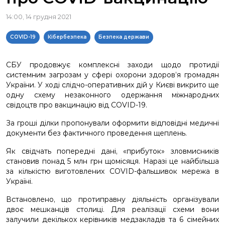
14:00, 14 грудня 2021
COVID-19
Кібербезпека
Безпека держави
СБУ продовжує комплексні заходи щодо протидії
системним загрозам у сфері охорони здоров’я громадян
України. У ході слідчо-оперативних дій у Києві викрито ще
одну схему незаконного одержання міжнародних
свідоцтв про вакцинацію від COVID-19.
За гроші ділки пропонували оформити відповідні медичні
документи без фактичного проведення щеплень.
Як свідчать попередні дані, «прибуток» зловмисників
становив понад 5 млн грн щомісяця. Наразі це найбільша
за кількістю виготовлених COVID-фальшивок мережа в
Україні.
Встановлено, що протиправну діяльність організували
двоє мешканців столиці. Для реалізації схеми вони
залучили декількох керівників медзакладів та 6 сімейних