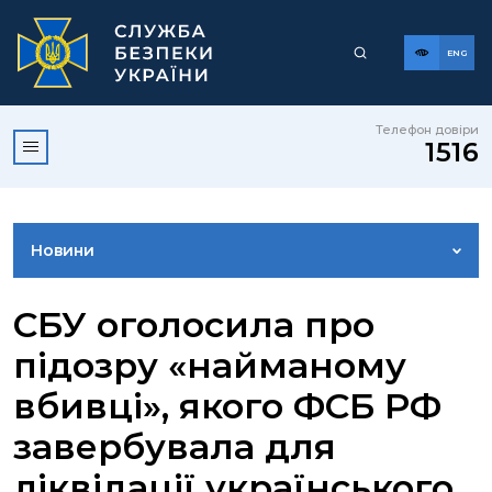
ENG
Телефон довіри
1516
Новини
ФОТОГАЛЕРЕЯ
СБУ оголосила про
підозру «найманому
ВІДЕОГАЛЕРЕЯ
вбивці», якого ФСБ РФ
завербувала для
КОНТАКТИ ПРЕСЦЕНТРУ
ліквідації українського