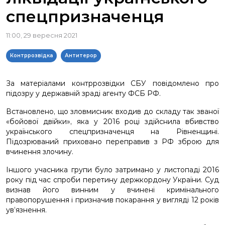
спецпризначенця
11:00, 29 вересня 2021
Контррозвідка
Антитерор
За матеріалами контррозвідки СБУ повідомлено про
підозру у державній зраді агенту ФСБ РФ.
Встановлено, що зловмисник входив до складу так званої
«бойової двійки», яка у 2016 році здійснила вбивство
українського спецпризначенця на Рівненщині.
Підозрюваний приховано переправив з РФ зброю для
вчинення злочину.
Іншого учасника групи було затримано у листопаді 2016
року під час спроби перетину держкордону України. Суд
визнав його винним у вчинені кримінального
правопорушення і призначив покарання у вигляді 12 років
ув’язнення.