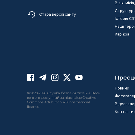
Візія, міс
Структур
Стара версія сайту
Історія СБ
Наші герої
Кар’єра
Пресц
Новини
© 2020-2026 Служба безпеки України. Весь
Фотогале
контент доступний за ліцензією Creative
Commons Attribution 4.0 International
Відеогале
license.
Контакти