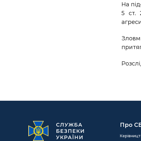
На під
5 ст.
агреси
Зловм
притяг
Розсл
Про С
Керівницт