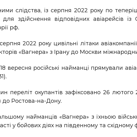
ими слідства, із серпня 2022 року по тепері
в для здійснення відповідних авіарейсів із 
рії рф.
 серпня 2022 року цивільні літаки авіакомпан
кторів «Вагнера» з Ірану до Москви міжнародн
18 вересня російські найманці прямували аві
1).
н переліт окупантів зафіксовано 26 лютого 2
) до Ростова-на-Дону.
альшому найманців «Вагнера» з їхньою військ
асті у бойових діях на південному та східному 