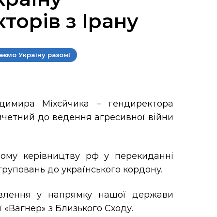
торів з Ірану
аємо Україну разом!
димира Міхєйчика – гендиректора
ричетний до ведення агресивної війни
ному керівництву рф у перекиданні
угруповань до українського кордону.
авлення у напрямку нашої держави
ї «Вагнер» з Близького Сходу.