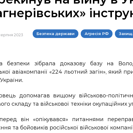
агнерівських» інструк
Безпека держави
Агресія РФ
Захищ
 серпня 2023
а безпеки зібрала доказову базу на Воло
ької авіакомпанії «224 льотний загін», який п
України.
овець допомагав вищому військово-політич
ого складу та військової техніки окупаційних 
перед він «опікувався» питаннями перепр
ння та бойовиків російської військової компані