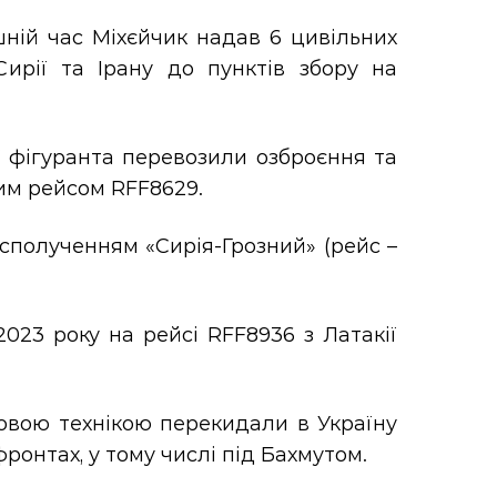
шній час Міхєйчик надав 6 цивільних
Сирії та Ірану до пунктів збору на
ії фігуранта перевозили озброєння та
им рейсом RFF8629.
асполученням «Сирія-Грозний» (рейс –
023 року на рейсі RFF8936 з Латакії
овою технікою перекидали в Україну
фронтах, у тому числі під Бахмутом.