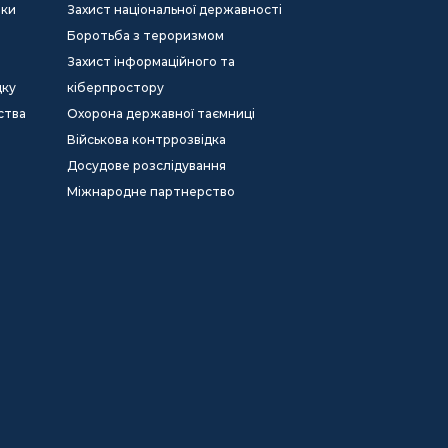
еки
Захист національної державності
Боротьба з тероризмом
Захист інформаційного та
дку
кіберпростору
ства
Охорона державної таємниці
Військова контррозвідка
Досудове розслідування
Міжнародне партнерство