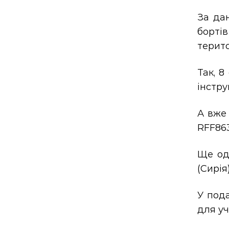
За дан
борті
терито
Так, 8
інстру
А вже 
RFF863
Ще оди
(Сирія
У под
для уч