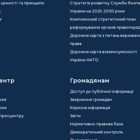
ія, цінності та принципи
Стратегія розвитку Служби безп
а
України на 2025-2030 роки
У
Комплексний стратегічний план
реформування органів правопоря
Дорожня карта з питань верховен
права
Дорожня карта взаємосумісності
Україна-НАТО
ентр
Громадянам
Доступ до публічної інформації
рея
Звернення громадян
рея
Корисна інформація
 пресцентру
Звіти
Нормативно-правова база
Демократичний контроль