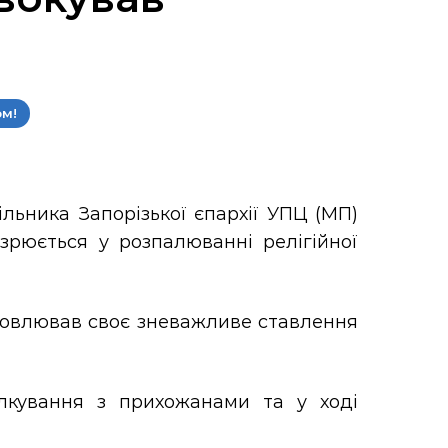
ом!
льника Запорізької єпархії УПЦ (МП)
зрюється у розпалюванні релігійної
ловлював своє зневажливе ставлення
ілкування з прихожанами та у ході