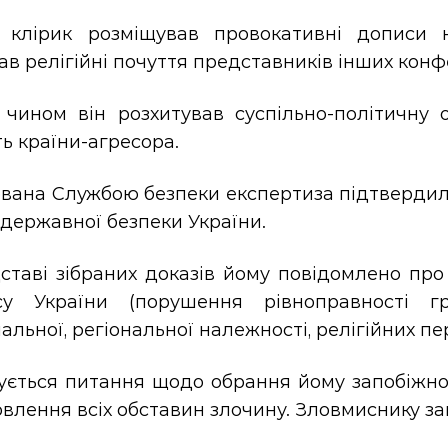
 клірик розміщував провокативні дописи н
в релігійні почуття представників інших конфе
 чином він розхитував суспільно-політичну 
ь країни-агресора.
ована Службою безпеки експертиза підтвердил
державної безпеки України.
ставі зібраних доказів йому повідомлено про п
су України (порушення рівноправності г
альної, регіональної належності, релігійних п
ується питання щодо обрання йому запобіжног
влення всіх обставин злочину. Зловмиснику за