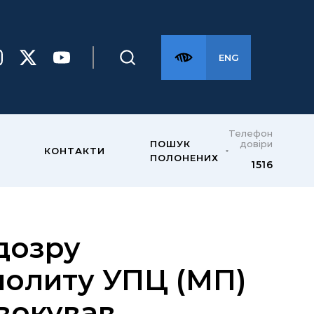
ENG
Телефон
довіри
ПОШУК
КОНТАКТИ
ПОЛОНЕНИХ
1516
дозру
политу УПЦ (МП)
овокував