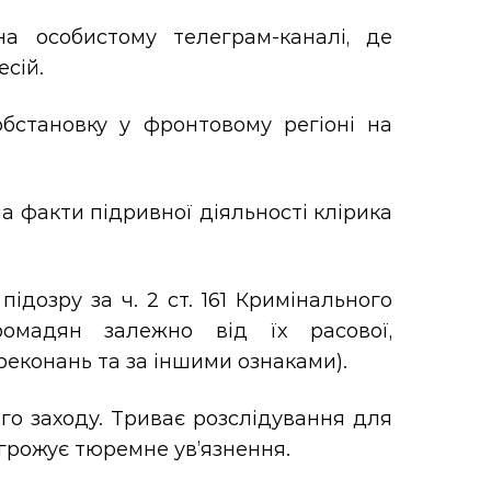
а особистому телеграм-каналі, де
сій.
обстановку у фронтовому регіоні на
а факти підривної діяльності клірика
ідозру за ч. 2 ст. 161 Кримінального
ромадян залежно від їх расової,
ереконань та за іншими ознаками).
о заходу. Триває розслідування для
грожує тюремне ув’язнення.