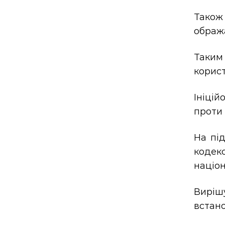
Також
обража
Таким
корист
Ініцій
проти 
На під
кодек
націон
Виріш
встано