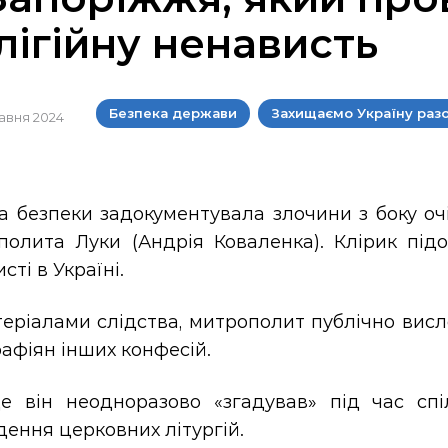
лігійну ненависть
Безпека держави
Захищаємо Україну раз
травня 2024
 безпеки задокументувала злочини з боку очі
полита Луки (Андрія Коваленка). Клірик підо
сті в Україні.
теріалами слідства, митрополит публічно вис
афіян інших конфесій.
е він неодноразово «згадував» під час сп
ення церковних літургій.