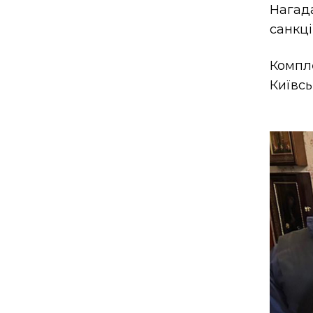
Нагад
санкці
Компл
Київсь