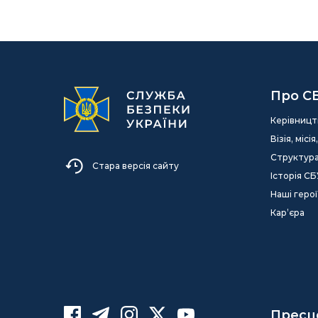
Про С
Керівницт
Візія, міс
Структур
Стара версія сайту
Історія СБ
Наші герої
Кар’єра
Пресц