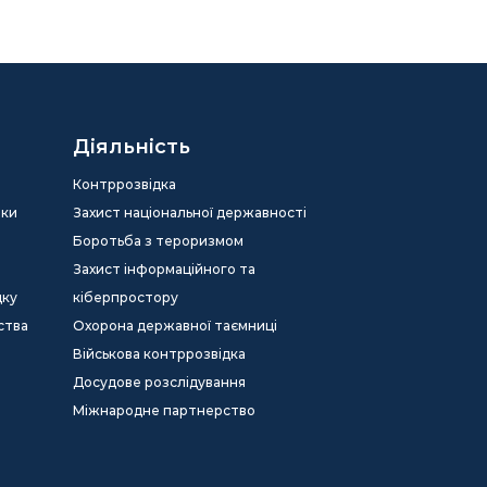
Діяльність
Контррозвідка
еки
Захист національної державності
Боротьба з тероризмом
Захист інформаційного та
дку
кіберпростору
ства
Охорона державної таємниці
Військова контррозвідка
Досудове розслідування
Міжнародне партнерство