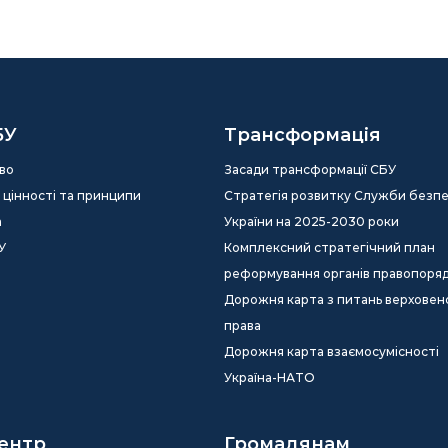
БУ
Трансформація
во
Засади трансформації СБУ
ія, цінності та принципи
Стратегія розвитку Служби безп
а
України на 2025-2030 роки
У
Комплексний стратегічний план
реформування органів правопоря
Дорожня карта з питань верховен
права
Дорожня карта взаємосумісності
Україна-НАТО
ентр
Громадянам